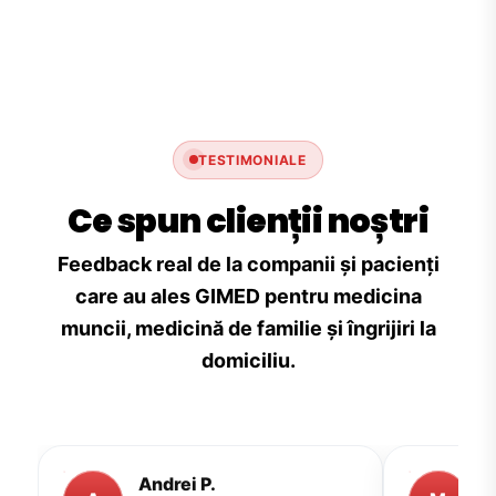
TESTIMONIALE
Ce spun clienții noștri
Feedback real de la companii și pacienți
care au ales GIMED pentru medicina
muncii, medicină de familie și îngrijiri la
domiciliu.
Andrei P.
M