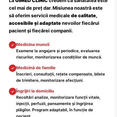
La
GIMED CLINIC
credem că sănătatea este
cel mai de preț dar. Misiunea noastră este
să oferim servicii medicale
de calitate,
accesibile și adaptate
nevoilor fiecărui
pacient și fiecărei companii.
Medicina muncii
✓
Examene la angajare și periodice, evaluarea
riscurilor, monitorizarea condițiilor de muncă.
Medicină de familie
✓
Înscrieri, consultații, rețete compensate, bilete
de trimitere, monitorizare afecțiuni.
Îngrijiri la domiciliu
✓
Recoltări analize, monitorizare funcții vitale,
injecții, perfuzii, pansamente și îngrijirea
plăgilor. Program adaptabil, în funcție de
pacient.