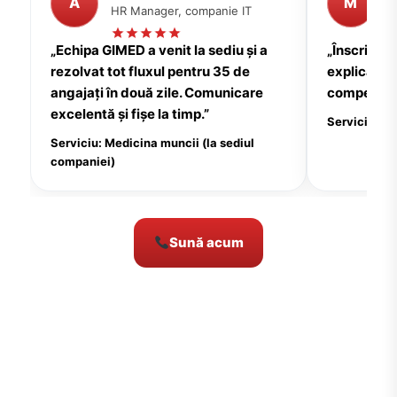
A
M
HR Manager, companie IT
P
„Echipa GIMED a venit la sediu și a
„Înscrierea
rezolvat tot fluxul pentru 35 de
explicații c
angajați în două zile. Comunicare
compensate
excelentă și fișe la timp.”
Serviciu: Me
Serviciu: Medicina muncii (la sediul
companiei)
Sună acum