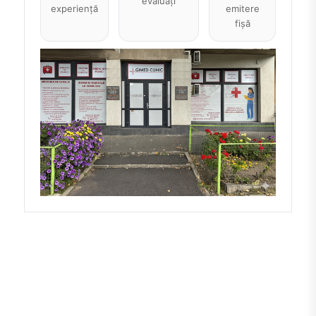
evaluați
experiență
emitere
fișă