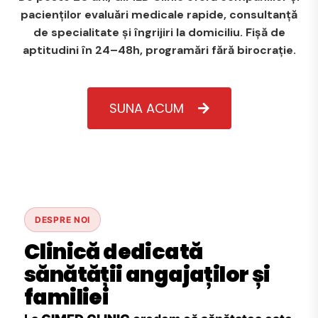
pacienților evaluări medicale rapide, consultanță
de specialitate și îngrijiri la domiciliu. Fișă de
aptitudini în 24–48h, programări fără birocrație.
SUNA ACUM
DESPRE NOI
Clinică dedicată
sănătății angajaților și
familiei