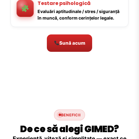
Testare psihologică
Evaluări aptitudinale / stres / siguranță
în muncă, conform cerințelor legale.
Sună acum
BENEFICII
De ce să alegi GIMED?
Experiență, viteză și simplitate — exact ce