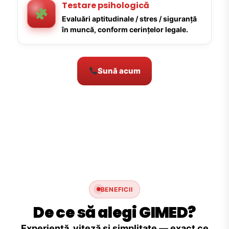
Testare psihologică
Evaluări aptitudinale / stres / siguranță
în muncă, conform cerințelor legale.
Sună acum
BENEFICII
De ce să alegi GIMED?
Experiență, viteză și simplitate — exact ce