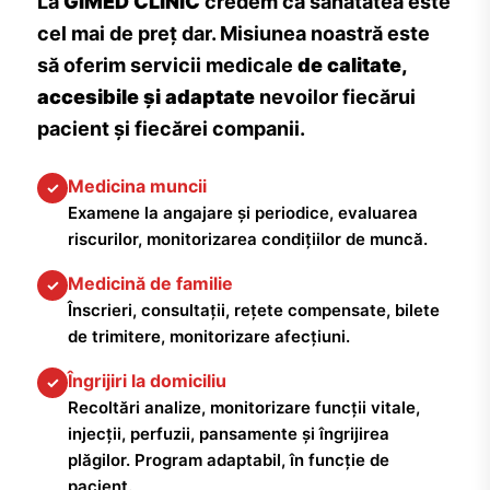
La
GIMED CLINIC
credem că sănătatea este
cel mai de preț dar. Misiunea noastră este
să oferim servicii medicale
de calitate,
accesibile și adaptate
nevoilor fiecărui
pacient și fiecărei companii.
Medicina muncii
✓
Examene la angajare și periodice, evaluarea
riscurilor, monitorizarea condițiilor de muncă.
Medicină de familie
✓
Înscrieri, consultații, rețete compensate, bilete
de trimitere, monitorizare afecțiuni.
Îngrijiri la domiciliu
✓
Recoltări analize, monitorizare funcții vitale,
injecții, perfuzii, pansamente și îngrijirea
plăgilor. Program adaptabil, în funcție de
pacient.