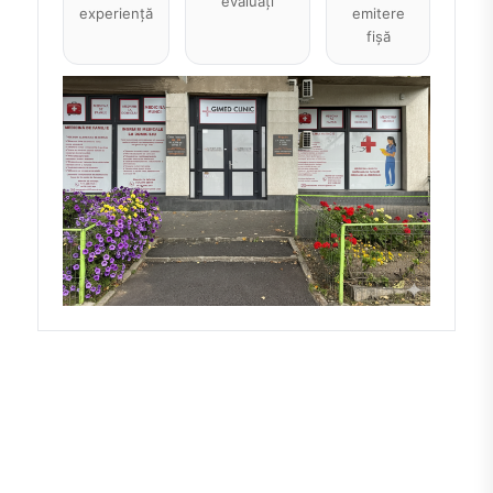
evaluați
experiență
emitere
fișă