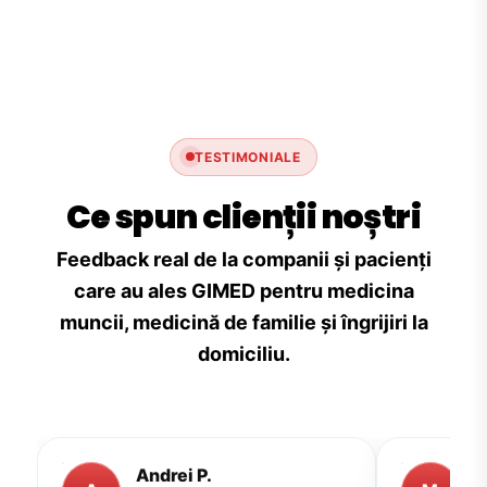
TESTIMONIALE
Ce spun clienții noștri
Feedback real de la companii și pacienți
care au ales GIMED pentru medicina
muncii, medicină de familie și îngrijiri la
domiciliu.
Andrei P.
M