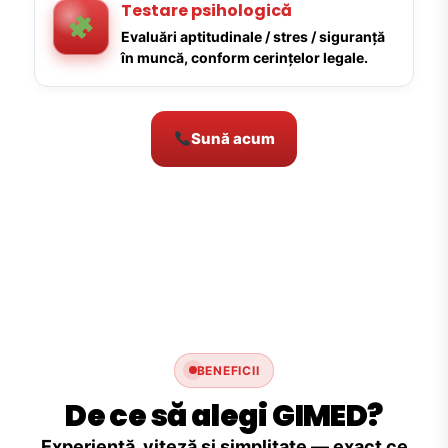
Testare psihologică
Evaluări aptitudinale / stres / siguranță
în muncă, conform cerințelor legale.
Sună acum
BENEFICII
De ce să alegi GIMED?
Experiență, viteză și simplitate — exact ce