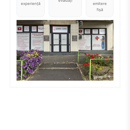
evaluați
experiență
emitere
fișă