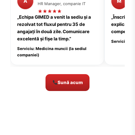
A
M
HR Manager, companie IT
P
„Echipa GIMED a venit la sediu și a
„Înscrierea
rezolvat tot fluxul pentru 35 de
explicații c
angajați în două zile. Comunicare
compensate
excelentă și fișe la timp.”
Serviciu: Me
Serviciu: Medicina muncii (la sediul
companiei)
Sună acum