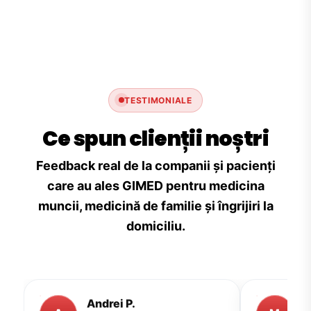
TESTIMONIALE
Ce spun clienții noștri
Feedback real de la companii și pacienți
care au ales GIMED pentru medicina
muncii, medicină de familie și îngrijiri la
domiciliu.
Andrei P.
M