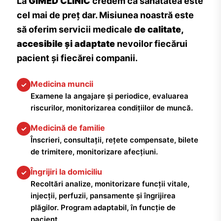
La
GIMED CLINIC
credem că sănătatea este
cel mai de preț dar. Misiunea noastră este
să oferim servicii medicale
de calitate,
accesibile și adaptate
nevoilor fiecărui
pacient și fiecărei companii.
Medicina muncii
✓
Examene la angajare și periodice, evaluarea
riscurilor, monitorizarea condițiilor de muncă.
Medicină de familie
✓
Înscrieri, consultații, rețete compensate, bilete
de trimitere, monitorizare afecțiuni.
Îngrijiri la domiciliu
✓
Recoltări analize, monitorizare funcții vitale,
injecții, perfuzii, pansamente și îngrijirea
plăgilor. Program adaptabil, în funcție de
pacient.