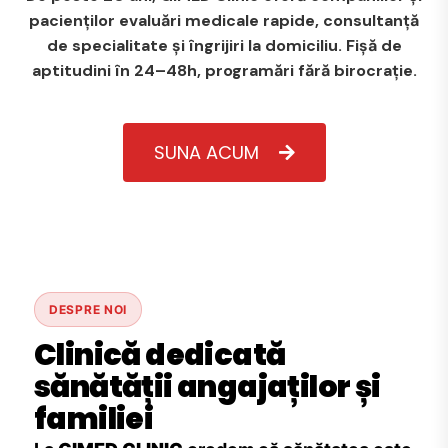
pacienților evaluări medicale rapide, consultanță
de specialitate și îngrijiri la domiciliu. Fișă de
aptitudini în 24–48h, programări fără birocrație.
SUNA ACUM
DESPRE NOI
Clinică dedicată
sănătății angajaților și
familiei