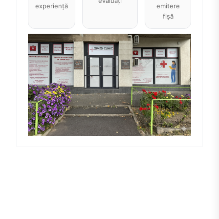
evaluați
experiență
emitere
fișă