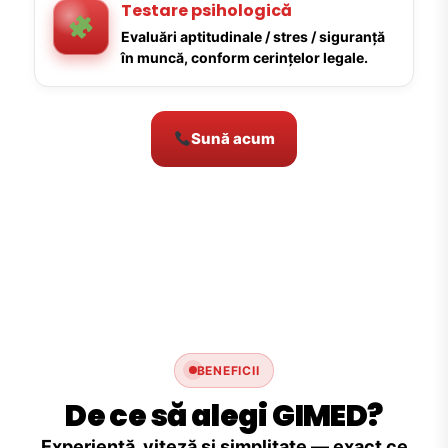
Testare psihologică
Evaluări aptitudinale / stres / siguranță
în muncă, conform cerințelor legale.
Sună acum
BENEFICII
De ce să alegi GIMED?
Experiență, viteză și simplitate — exact ce