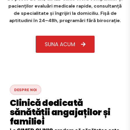
pacienților evaluări medicale rapide, consultanță
de specialitate și îngrijiri la domiciliu. Fișă de
aptitudini în 24–48h, programări fără birocrație.
SUNA ACUM
DESPRE NOI
Clinică dedicată
sănătății angajaților și
familiei