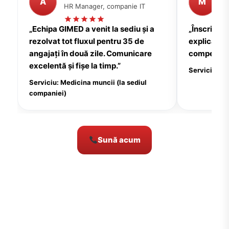
A
M
HR Manager, companie IT
P
„Echipa GIMED a venit la sediu și a
„Înscrierea
rezolvat tot fluxul pentru 35 de
explicații c
angajați în două zile. Comunicare
compensate
excelentă și fișe la timp.”
Serviciu: Me
Serviciu: Medicina muncii (la sediul
companiei)
Sună acum