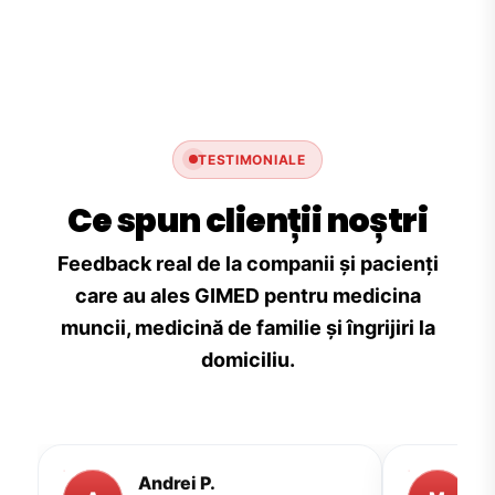
TESTIMONIALE
Ce spun clienții noștri
Feedback real de la companii și pacienți
care au ales GIMED pentru medicina
muncii, medicină de familie și îngrijiri la
domiciliu.
Andrei P.
M