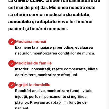
La
GIMED CLINIC
credem că sănătatea este
cel mai de preț dar. Misiunea noastră este
să oferim servicii medicale
de calitate,
accesibile și adaptate
nevoilor fiecărui
pacient și fiecărei companii.
Medicina muncii
✓
Examene la angajare și periodice, evaluarea
riscurilor, monitorizarea condițiilor de muncă.
Medicină de familie
✓
Înscrieri, consultații, rețete compensate, bilete
de trimitere, monitorizare afecțiuni.
Îngrijiri la domiciliu
✓
Recoltări analize, monitorizare funcții vitale,
injecții, perfuzii, pansamente și îngrijirea
plăgilor. Program adaptabil, în funcție de
pacient.