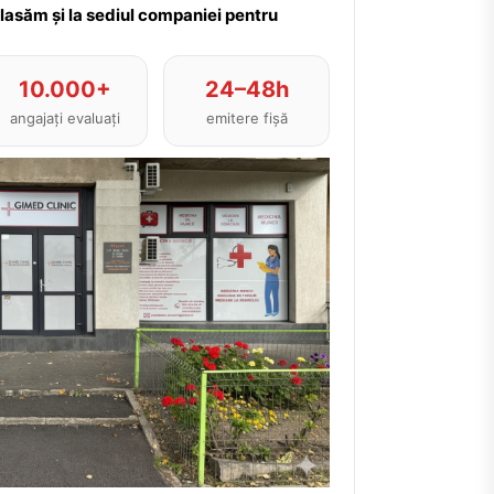
plasăm și la sediul companiei pentru
10.000+
24–48h
angajați evaluați
emitere fișă