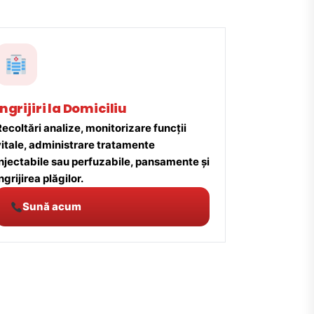
Îngrijiri la Domiciliu
ecoltări analize, monitorizare funcții
vitale, administrare tratamente
injectabile sau perfuzabile, pansamente și
ngrijirea plăgilor.
Sună acum