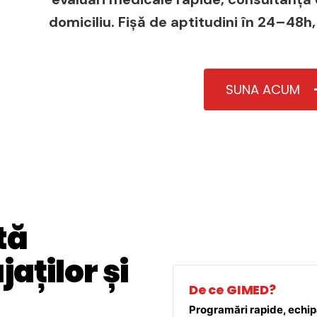
domiciliu. Fișă de aptitudini în 24–48h,
SUNA ACUM
tă
aților și
De ce GIMED?
Programări rapide, echipă