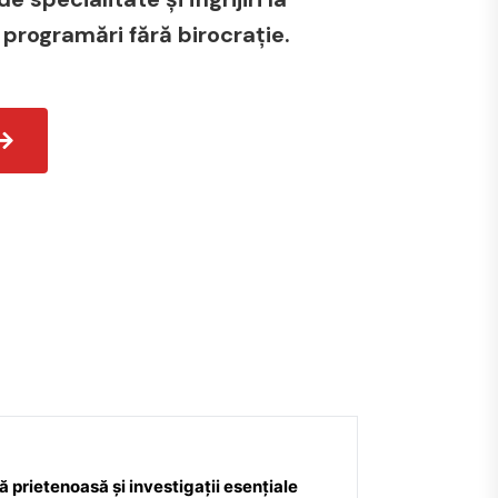
 programări fără birocrație.
 prietenoasă și investigații esențiale