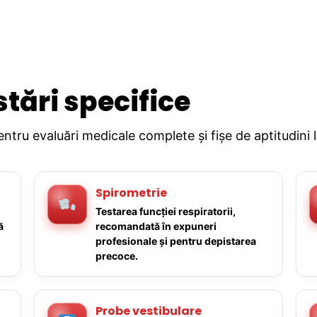
stări specifice
pentru evaluări medicale complete și fișe de aptitudini 
Spirometrie
Testarea funcției respiratorii,
ă
recomandată în expuneri
profesionale și pentru depistarea
precoce.
Probe vestibulare