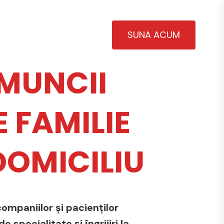
SUNA ACUM
MUNCII
 FAMILIE
 DOMICILIU
ompaniilor și pacienților
 specialitate și îngrijiri la