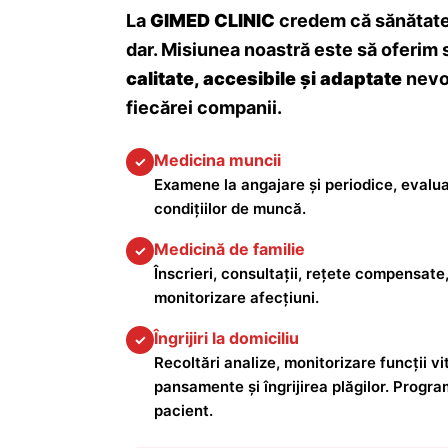
La
GIMED CLINIC
credem că sănătatea
dar. Misiunea noastră este să oferim 
calitate, accesibile și adaptate
nevoi
fiecărei companii.
Medicina muncii
✓
Examene la angajare și periodice, evalua
condițiilor de muncă.
Medicină de familie
✓
Înscrieri, consultații, rețete compensate,
monitorizare afecțiuni.
Îngrijiri la domiciliu
✓
Recoltări analize, monitorizare funcții vita
pansamente și îngrijirea plăgilor. Progra
pacient.