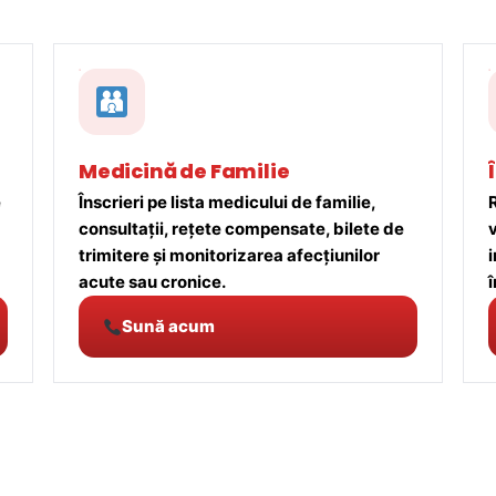
Medicină de Familie
e
Înscrieri pe lista medicului de familie,
R
consultații, rețete compensate, bilete de
trimitere și monitorizarea afecțiunilor
acute sau cronice.
î
Sună acum