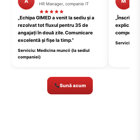
A
M
HR Manager, companie IT
P
„Echipa GIMED a venit la sediu și a
„Înscrierea
rezolvat tot fluxul pentru 35 de
explicații c
angajați în două zile. Comunicare
compensate
excelentă și fișe la timp.”
Serviciu: Me
Serviciu: Medicina muncii (la sediul
companiei)
Sună acum