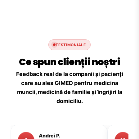
TESTIMONIALE
Ce spun clienții noștri
Feedback real de la companii și pacienți
care au ales GIMED pentru medicina
muncii, medicină de familie și îngrijiri la
domiciliu.
Andrei P.
M