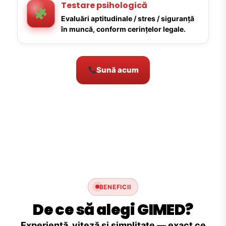
Testare psihologică
Evaluări aptitudinale / stres / siguranță
în muncă, conform cerințelor legale.
Sună acum
BENEFICII
De ce să alegi GIMED?
Experiență, viteză și simplitate — exact ce