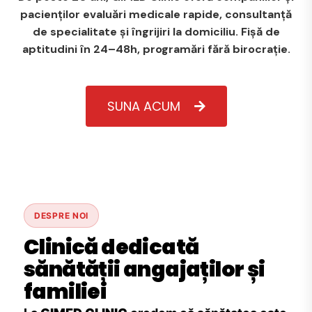
pacienților evaluări medicale rapide, consultanță
de specialitate și îngrijiri la domiciliu. Fișă de
aptitudini în 24–48h, programări fără birocrație.
SUNA ACUM
DESPRE NOI
Clinică dedicată
sănătății angajaților și
familiei