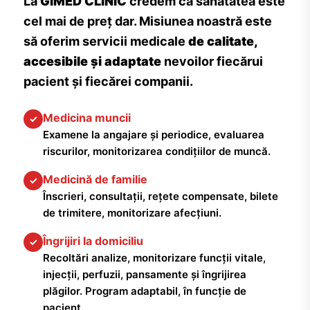
La
GIMED CLINIC
credem că sănătatea este
cel mai de preț dar. Misiunea noastră este
să oferim servicii medicale
de calitate,
accesibile și adaptate
nevoilor fiecărui
pacient și fiecărei companii.
Medicina muncii
✓
Examene la angajare și periodice, evaluarea
riscurilor, monitorizarea condițiilor de muncă.
Medicină de familie
✓
Înscrieri, consultații, rețete compensate, bilete
de trimitere, monitorizare afecțiuni.
Îngrijiri la domiciliu
✓
Recoltări analize, monitorizare funcții vitale,
injecții, perfuzii, pansamente și îngrijirea
plăgilor. Program adaptabil, în funcție de
pacient.