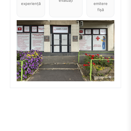
evaluați
experiență
emitere
fișă