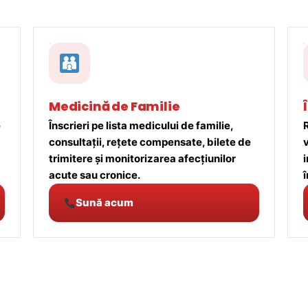
Medicină de Familie
e
Înscrieri pe lista medicului de familie,
R
consultații, rețete compensate, bilete de
trimitere și monitorizarea afecțiunilor
acute sau cronice.
î
Sună acum