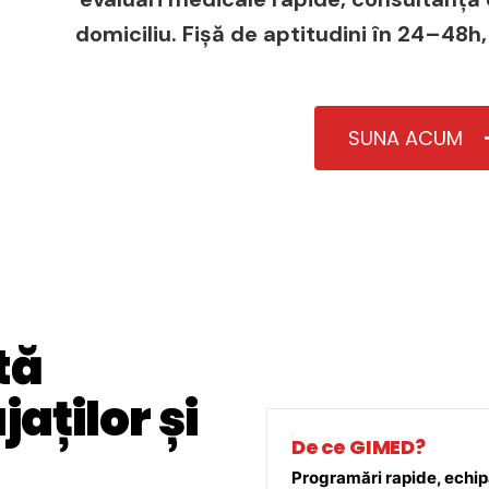
domiciliu. Fișă de aptitudini în 24–48h,
SUNA ACUM
tă
aților și
De ce GIMED?
Programări rapide, echipă