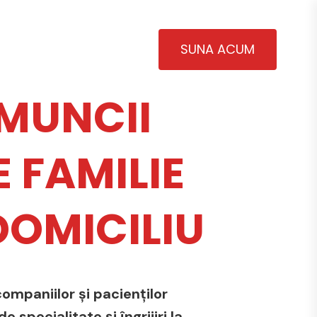
SUNA ACUM
MUNCII
 FAMILIE
 DOMICILIU
ompaniilor și pacienților
 specialitate și îngrijiri la