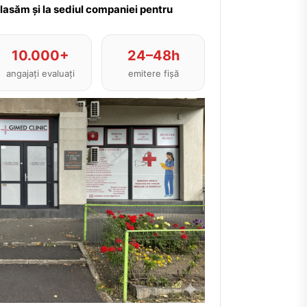
plasăm și la sediul companiei pentru
10.000+
24–48h
angajați evaluați
emitere fișă