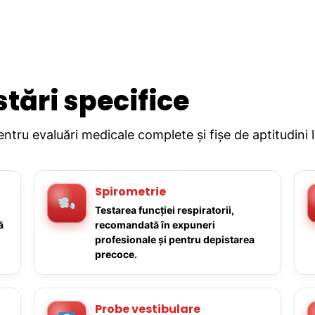
stări specifice
pentru evaluări medicale complete și fișe de aptitudini 
Spirometrie
Testarea funcției respiratorii,
ă
recomandată în expuneri
profesionale și pentru depistarea
precoce.
Probe vestibulare