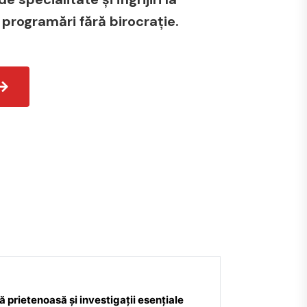
 programări fără birocrație.
 prietenoasă și investigații esențiale