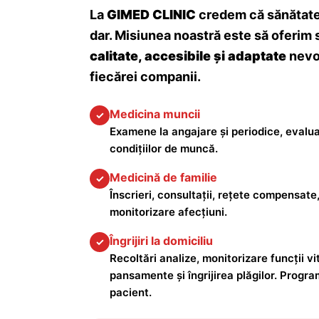
La
GIMED CLINIC
credem că sănătatea
dar. Misiunea noastră este să oferim 
calitate, accesibile și adaptate
nevoi
fiecărei companii.
Medicina muncii
✓
Examene la angajare și periodice, evalua
condițiilor de muncă.
Medicină de familie
✓
Înscrieri, consultații, rețete compensate,
monitorizare afecțiuni.
Îngrijiri la domiciliu
✓
Recoltări analize, monitorizare funcții vita
pansamente și îngrijirea plăgilor. Progra
pacient.