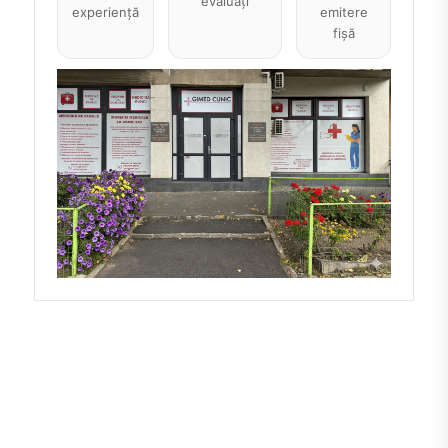
evaluați
experiență
emitere
fișă