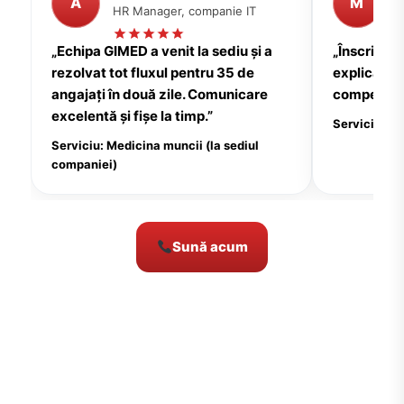
A
M
HR Manager, companie IT
P
„Echipa GIMED a venit la sediu și a
„Înscrierea
rezolvat tot fluxul pentru 35 de
explicații c
angajați în două zile. Comunicare
compensate
excelentă și fișe la timp.”
Serviciu: Me
Serviciu: Medicina muncii (la sediul
companiei)
Sună acum