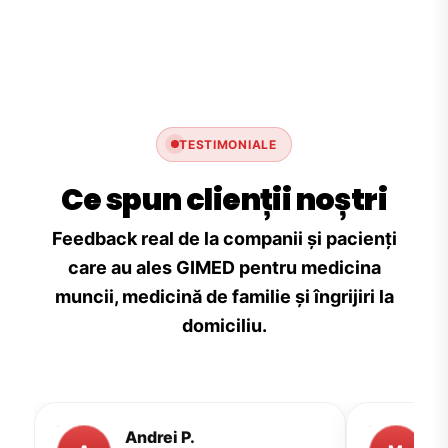
TESTIMONIALE
Ce spun clienții noștri
Feedback real de la companii și pacienți
care au ales GIMED pentru medicina
muncii, medicină de familie și îngrijiri la
domiciliu.
Andrei P.
M