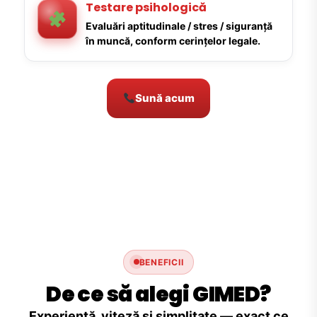
Testare psihologică
Evaluări aptitudinale / stres / siguranță
în muncă, conform cerințelor legale.
Sună acum
BENEFICII
De ce să alegi GIMED?
Experiență, viteză și simplitate — exact ce