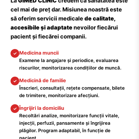
La
GIMED CLINIC
credem că sănătatea este
cel mai de preț dar. Misiunea noastră este
să oferim servicii medicale
de calitate,
accesibile și adaptate
nevoilor fiecărui
pacient și fiecărei companii.
Medicina muncii
✓
Examene la angajare și periodice, evaluarea
riscurilor, monitorizarea condițiilor de muncă.
Medicină de familie
✓
Înscrieri, consultații, rețete compensate, bilete
de trimitere, monitorizare afecțiuni.
Îngrijiri la domiciliu
✓
Recoltări analize, monitorizare funcții vitale,
injecții, perfuzii, pansamente și îngrijirea
plăgilor. Program adaptabil, în funcție de
pacient.