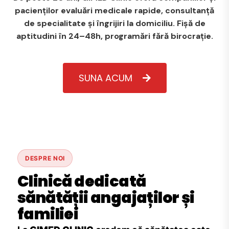
pacienților evaluări medicale rapide, consultanță
de specialitate și îngrijiri la domiciliu. Fișă de
aptitudini în 24–48h, programări fără birocrație.
SUNA ACUM
DESPRE NOI
Clinică dedicată
sănătății angajaților și
familiei