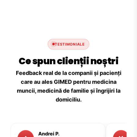
TESTIMONIALE
Ce spun clienții noștri
Feedback real de la companii și pacienți
care au ales GIMED pentru medicina
muncii, medicină de familie și îngrijiri la
domiciliu.
Andrei P.
M