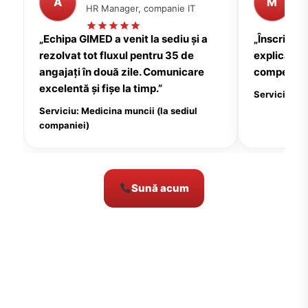
A
M
HR Manager, companie IT
P
„Echipa GIMED a venit la sediu și a
„Înscrierea
rezolvat tot fluxul pentru 35 de
explicații c
angajați în două zile. Comunicare
compensate
excelentă și fișe la timp.”
Serviciu: Me
Serviciu: Medicina muncii (la sediul
companiei)
Sună acum