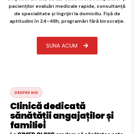
pacienților evaluări medicale rapide, consultanță
de specialitate și îngrijiri la domiciliu. Fișă de
aptitudini în 24–48h, programări fără birocrație.
SUNA ACUM
DESPRE NOI
Clinică dedicată
sănătății angajaților și
familiei