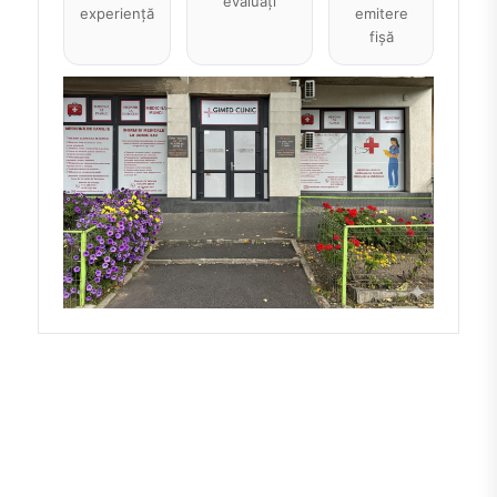
evaluați
experiență
emitere
fișă