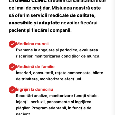
La
GIMED CLINIC
credem că sănătatea este
cel mai de preț dar. Misiunea noastră este
să oferim servicii medicale
de calitate,
accesibile și adaptate
nevoilor fiecărui
pacient și fiecărei companii.
Medicina muncii
✓
Examene la angajare și periodice, evaluarea
riscurilor, monitorizarea condițiilor de muncă.
Medicină de familie
✓
Înscrieri, consultații, rețete compensate, bilete
de trimitere, monitorizare afecțiuni.
Îngrijiri la domiciliu
✓
Recoltări analize, monitorizare funcții vitale,
injecții, perfuzii, pansamente și îngrijirea
plăgilor. Program adaptabil, în funcție de
pacient.