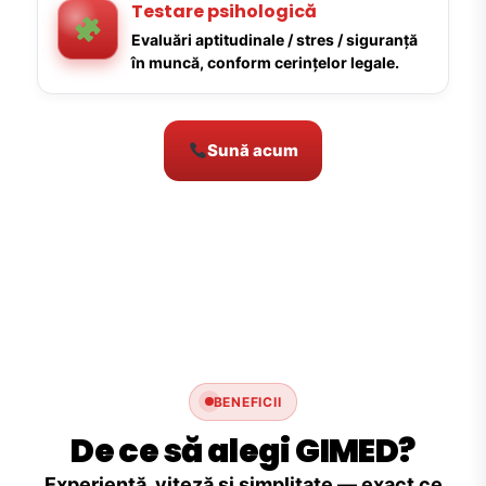
Testare psihologică
Evaluări aptitudinale / stres / siguranță
în muncă, conform cerințelor legale.
Sună acum
BENEFICII
De ce să alegi GIMED?
Experiență, viteză și simplitate — exact ce