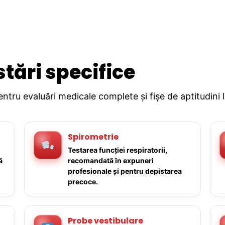
stări specifice
pentru evaluări medicale complete și fișe de aptitudini 
Spirometrie
Testarea funcției respiratorii,
ă
recomandată în expuneri
profesionale și pentru depistarea
precoce.
Probe vestibulare