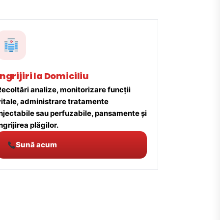
Îngrijiri la Domiciliu
ecoltări analize, monitorizare funcții
vitale, administrare tratamente
injectabile sau perfuzabile, pansamente și
ngrijirea plăgilor.
Sună acum