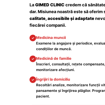
La
GIMED CLINIC
credem că sănătatea
dar. Misiunea noastră este să oferim 
calitate, accesibile și adaptate
nevoi
fiecărei companii.
Medicina muncii
✓
Examene la angajare și periodice, evalua
condițiilor de muncă.
Medicină de familie
✓
Înscrieri, consultații, rețete compensate,
monitorizare afecțiuni.
Îngrijiri la domiciliu
✓
Recoltări analize, monitorizare funcții vita
pansamente și îngrijirea plăgilor. Progra
pacient.