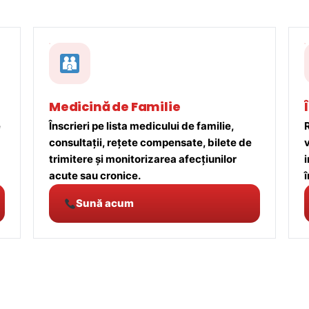
Medicină de Familie
e
Înscrieri pe lista medicului de familie,
R
consultații, rețete compensate, bilete de
trimitere și monitorizarea afecțiunilor
acute sau cronice.
î
Sună acum