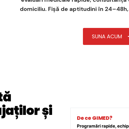
domiciliu. Fișă de aptitudini în 24–48h,
SUNA ACUM
tă
aților și
De ce GIMED?
Programări rapide, echipă