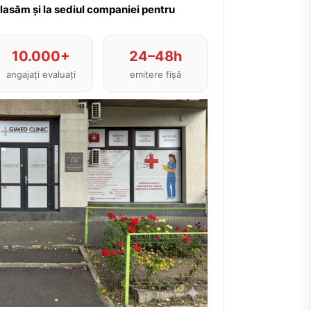
plasăm și la sediul companiei pentru
10.000+
24–48h
angajați evaluați
emitere fișă