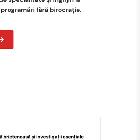
 programări fără birocrație.
 prietenoasă și investigații esențiale