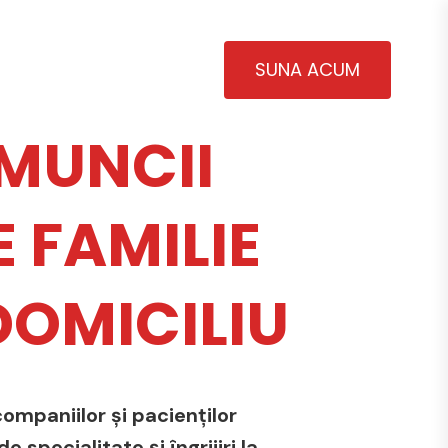
SUNA ACUM
MUNCII
 FAMILIE
 DOMICILIU
ompaniilor și pacienților
 specialitate și îngrijiri la