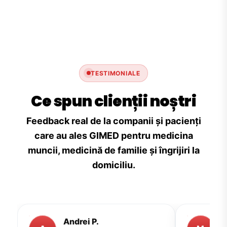
TESTIMONIALE
Ce spun clienții noștri
Feedback real de la companii și pacienți
care au ales GIMED pentru medicina
muncii, medicină de familie și îngrijiri la
domiciliu.
Andrei P.
M