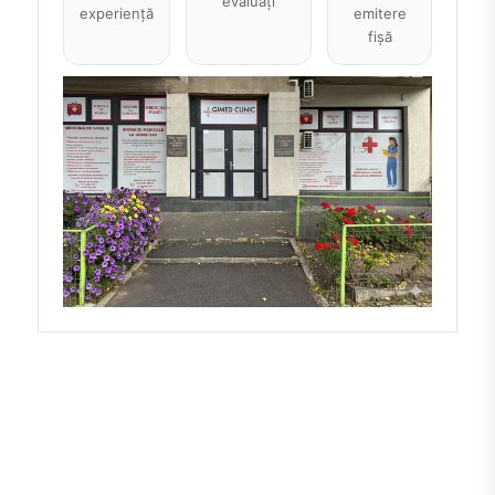
evaluați
experiență
emitere
fișă