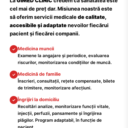
La
GIMED CLINIC
credem că sănătatea este
cel mai de preț dar. Misiunea noastră este
să oferim servicii medicale
de calitate,
accesibile și adaptate
nevoilor fiecărui
pacient și fiecărei companii.
Medicina muncii
✓
Examene la angajare și periodice, evaluarea
riscurilor, monitorizarea condițiilor de muncă.
Medicină de familie
✓
Înscrieri, consultații, rețete compensate, bilete
de trimitere, monitorizare afecțiuni.
Îngrijiri la domiciliu
✓
Recoltări analize, monitorizare funcții vitale,
injecții, perfuzii, pansamente și îngrijirea
plăgilor. Program adaptabil, în funcție de
pacient.