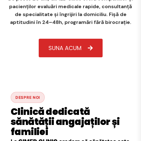
pacienților evaluări medicale rapide, consultanță
de specialitate și îngrijiri la domiciliu. Fișă de
aptitudini în 24–48h, programări fără birocrație.
SUNA ACUM
DESPRE NOI
Clinică dedicată
sănătății angajaților și
familiei