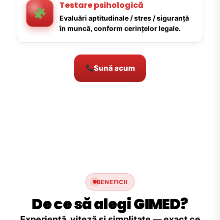
Testare psihologică
Evaluări aptitudinale / stres / siguranță
în muncă, conform cerințelor legale.
Sună acum
BENEFICII
De ce să alegi GIMED?
Experiență, viteză și simplitate — exact ce