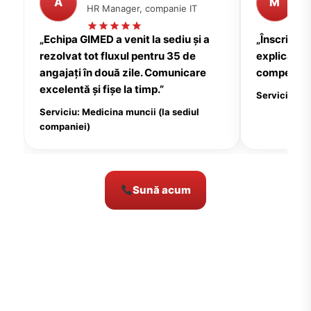
A
M
HR Manager, companie IT
P
„Echipa GIMED a venit la sediu și a
„Înscrierea
rezolvat tot fluxul pentru 35 de
explicații c
angajați în două zile. Comunicare
compensate
excelentă și fișe la timp.”
Serviciu: Me
Serviciu: Medicina muncii (la sediul
companiei)
Sună acum