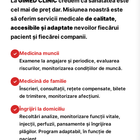
La
GIMED CLINIC
credem că sănătatea este
cel mai de preț dar. Misiunea noastră este
să oferim servicii medicale
de calitate,
accesibile și adaptate
nevoilor fiecărui
pacient și fiecărei companii.
Medicina muncii
✓
Examene la angajare și periodice, evaluarea
riscurilor, monitorizarea condițiilor de muncă.
Medicină de familie
✓
Înscrieri, consultații, rețete compensate, bilete
de trimitere, monitorizare afecțiuni.
Îngrijiri la domiciliu
✓
Recoltări analize, monitorizare funcții vitale,
injecții, perfuzii, pansamente și îngrijirea
plăgilor. Program adaptabil, în funcție de
pacient.