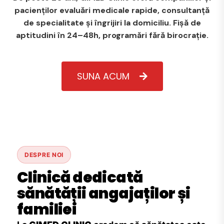
pacienților evaluări medicale rapide, consultanță
de specialitate și îngrijiri la domiciliu. Fișă de
aptitudini în 24–48h, programări fără birocrație.
SUNA ACUM
DESPRE NOI
Clinică dedicată
sănătății angajaților și
familiei