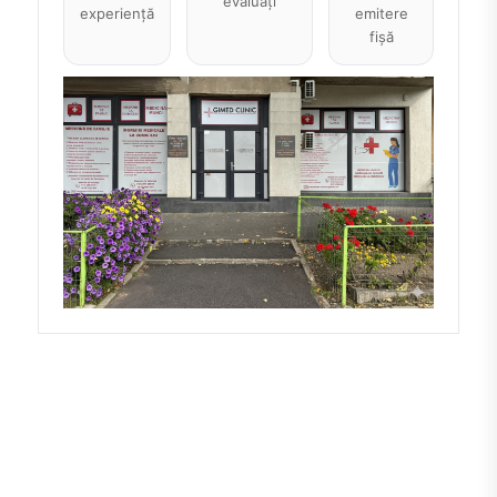
evaluați
experiență
emitere
fișă