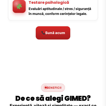
Testare psihologică
Evaluări aptitudinale / stres / siguranță
în muncă, conform cerințelor legale.
Sună acum
BENEFICII
De ce să alegi GIMED?
Experiență, viteză și simplitate — exact ce