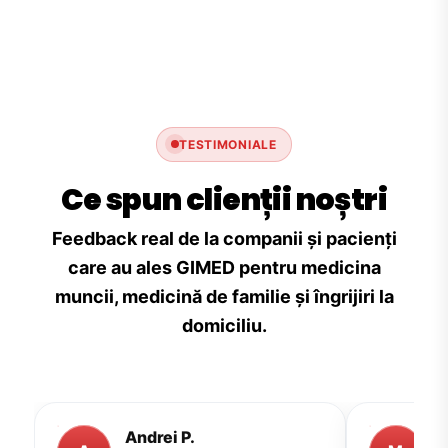
TESTIMONIALE
Ce spun clienții noștri
Feedback real de la companii și pacienți
care au ales GIMED pentru medicina
muncii, medicină de familie și îngrijiri la
domiciliu.
Andrei P.
M