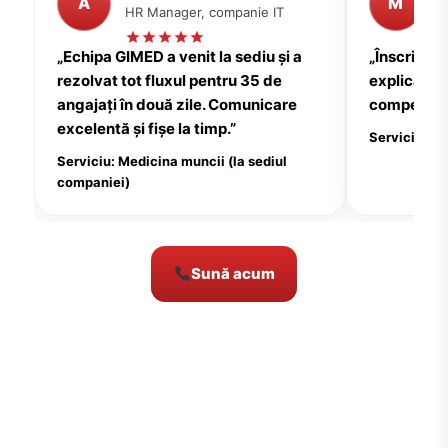
A
M
HR Manager, companie IT
P
„Echipa GIMED a venit la sediu și a
„Înscrierea
rezolvat tot fluxul pentru 35 de
explicații c
angajați în două zile. Comunicare
compensate
excelentă și fișe la timp.”
Serviciu: Me
Serviciu: Medicina muncii (la sediul
companiei)
Sună acum