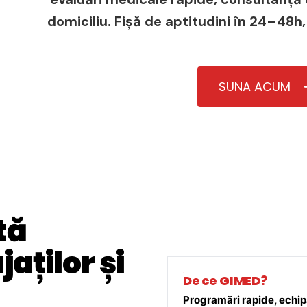
domiciliu. Fișă de aptitudini în 24–48h,
SUNA ACUM
tă
aților și
De ce GIMED?
Programări rapide, echipă