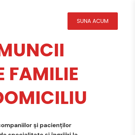
SUNA ACUM
MUNCII
 FAMILIE
 DOMICILIU
ompaniilor și pacienților
 specialitate și îngrijiri la