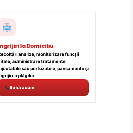
Îngrijiri la Domiciliu
ecoltări analize, monitorizare funcții
vitale, administrare tratamente
injectabile sau perfuzabile, pansamente și
ngrijirea plăgilor.
Sună acum