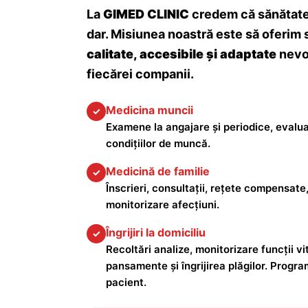
La
GIMED CLINIC
credem că sănătatea
dar. Misiunea noastră este să oferim 
calitate, accesibile și adaptate
nevoi
fiecărei companii.
Medicina muncii
✓
Examene la angajare și periodice, evalua
condițiilor de muncă.
Medicină de familie
✓
Înscrieri, consultații, rețete compensate,
monitorizare afecțiuni.
Îngrijiri la domiciliu
✓
Recoltări analize, monitorizare funcții vita
pansamente și îngrijirea plăgilor. Progra
pacient.