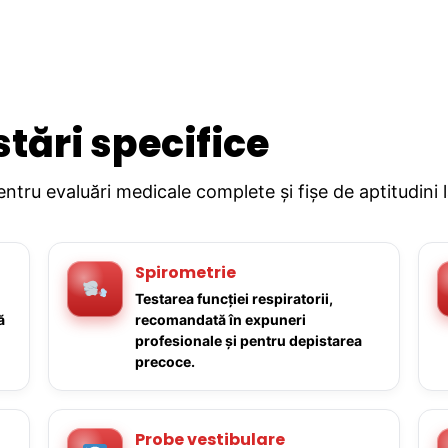
stări specifice
pentru evaluări medicale complete și fișe de aptitudini 
Spirometrie
Testarea funcției respiratorii,
ă
recomandată în expuneri
profesionale și pentru depistarea
precoce.
Probe vestibulare