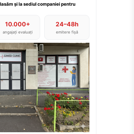
plasăm și la sediul companiei pentru
10.000+
24–48h
angajați evaluați
emitere fișă