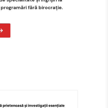
 programări fără birocrație.
 prietenoasă și investigații esențiale