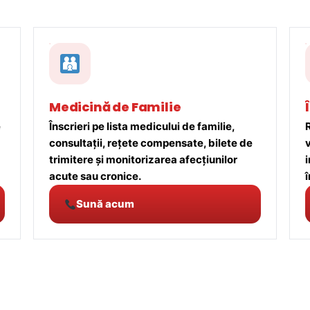
Medicină de Familie
e
Înscrieri pe lista medicului de familie,
R
consultații, rețete compensate, bilete de
trimitere și monitorizarea afecțiunilor
acute sau cronice.
î
Sună acum