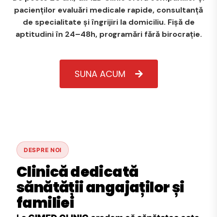
pacienților evaluări medicale rapide, consultanță
de specialitate și îngrijiri la domiciliu. Fișă de
aptitudini în 24–48h, programări fără birocrație.
SUNA ACUM
DESPRE NOI
Clinică dedicată
sănătății angajaților și
familiei