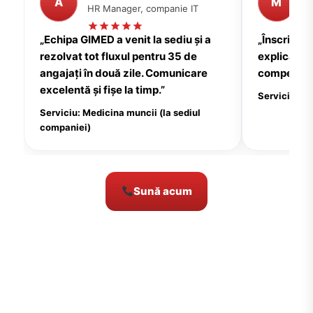
A
M
HR Manager, companie IT
P
„Echipa GIMED a venit la sediu și a
„Înscrierea
rezolvat tot fluxul pentru 35 de
explicații c
angajați în două zile. Comunicare
compensate
excelentă și fișe la timp.”
Serviciu: Me
Serviciu: Medicina muncii (la sediul
companiei)
Sună acum