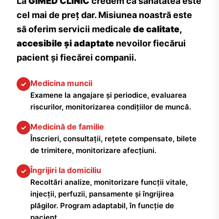
La
GIMED CLINIC
credem că sănătatea este
cel mai de preț dar. Misiunea noastră este
să oferim servicii medicale
de calitate,
accesibile și adaptate
nevoilor fiecărui
pacient și fiecărei companii.
Medicina muncii
✓
Examene la angajare și periodice, evaluarea
riscurilor, monitorizarea condițiilor de muncă.
Medicină de familie
✓
Înscrieri, consultații, rețete compensate, bilete
de trimitere, monitorizare afecțiuni.
Îngrijiri la domiciliu
✓
Recoltări analize, monitorizare funcții vitale,
injecții, perfuzii, pansamente și îngrijirea
plăgilor. Program adaptabil, în funcție de
pacient.