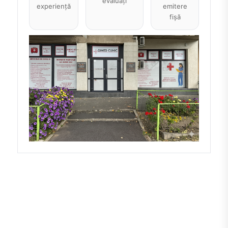
evaluați
experiență
emitere
fișă