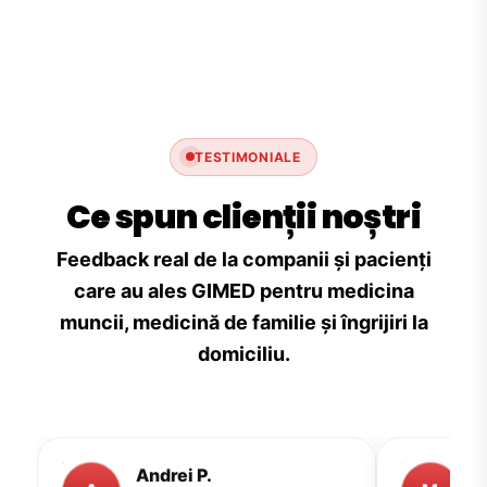
TESTIMONIALE
Ce spun clienții noștri
Feedback real de la companii și pacienți
care au ales GIMED pentru medicina
muncii, medicină de familie și îngrijiri la
domiciliu.
Andrei P.
M