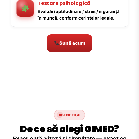
Testare psihologică
Evaluări aptitudinale / stres / siguranță
în muncă, conform cerințelor legale.
Sună acum
BENEFICII
De ce să alegi GIMED?
Experiență, viteză și simplitate — exact ce