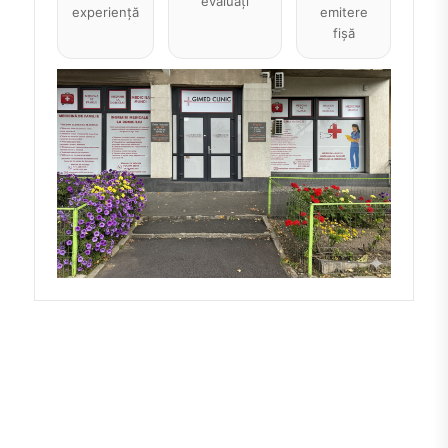
evaluați
experiență
emitere
fișă