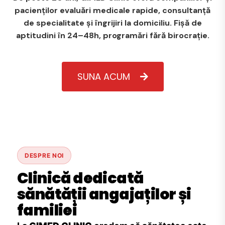
pacienților evaluări medicale rapide, consultanță
de specialitate și îngrijiri la domiciliu. Fișă de
aptitudini în 24–48h, programări fără birocrație.
SUNA ACUM
DESPRE NOI
Clinică dedicată
sănătății angajaților și
familiei