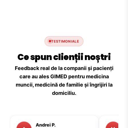
TESTIMONIALE
Ce spun clienții noștri
Feedback real de la companii și pacienți
care au ales GIMED pentru medicina
muncii, medicină de familie și îngrijiri la
domiciliu.
Andrei P.
M