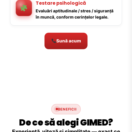
Testare psihologică
Evaluări aptitudinale / stres / siguranță
în muncă, conform cerințelor legale.
Sună acum
BENEFICII
De ce să alegi GIMED?
Experiență, viteză și simplitate — exact ce