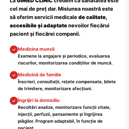
La
GIMED CLINIC
credem că sănătatea este
cel mai de preț dar. Misiunea noastră este
să oferim servicii medicale
de calitate,
accesibile și adaptate
nevoilor fiecărui
pacient și fiecărei companii.
Medicina muncii
✓
Examene la angajare și periodice, evaluarea
riscurilor, monitorizarea condițiilor de muncă.
Medicină de familie
✓
Înscrieri, consultații, rețete compensate, bilete
de trimitere, monitorizare afecțiuni.
Îngrijiri la domiciliu
✓
Recoltări analize, monitorizare funcții vitale,
injecții, perfuzii, pansamente și îngrijirea
plăgilor. Program adaptabil, în funcție de
pacient.