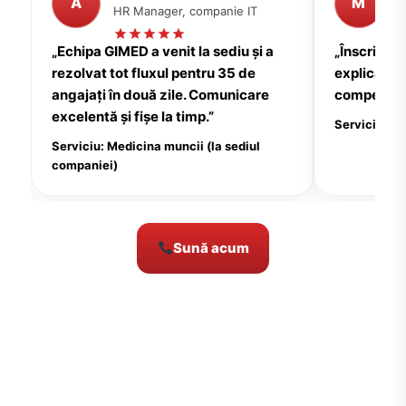
A
M
HR Manager, companie IT
P
„Echipa GIMED a venit la sediu și a
„Înscrierea
rezolvat tot fluxul pentru 35 de
explicații c
angajați în două zile. Comunicare
compensate
excelentă și fișe la timp.”
Serviciu: Me
Serviciu: Medicina muncii (la sediul
companiei)
Sună acum