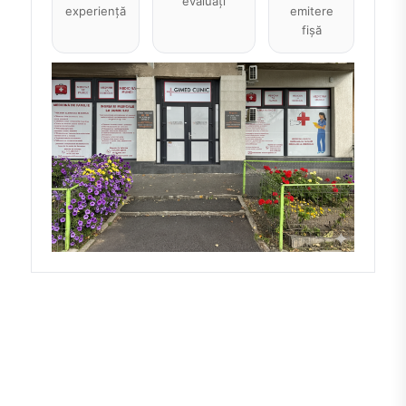
evaluați
experiență
emitere
fișă