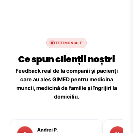
TESTIMONIALE
Ce spun clienții noștri
Feedback real de la companii și pacienți
care au ales GIMED pentru medicina
muncii, medicină de familie și îngrijiri la
domiciliu.
Andrei P.
M