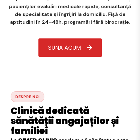
pacienților evaluări medicale rapide, consultanță
de specialitate și îngrijiri la domiciliu. Fișă de
aptitudini în 24–48h, programări fără birocrație.
SUNA ACUM
DESPRE NOI
Clinică dedicată
sănătății angajaților și
familiei