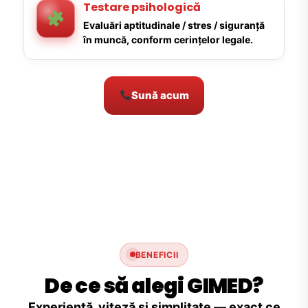
Testare psihologică
Evaluări aptitudinale / stres / siguranță
în muncă, conform cerințelor legale.
Sună acum
BENEFICII
De ce să alegi GIMED?
Experiență, viteză și simplitate — exact ce