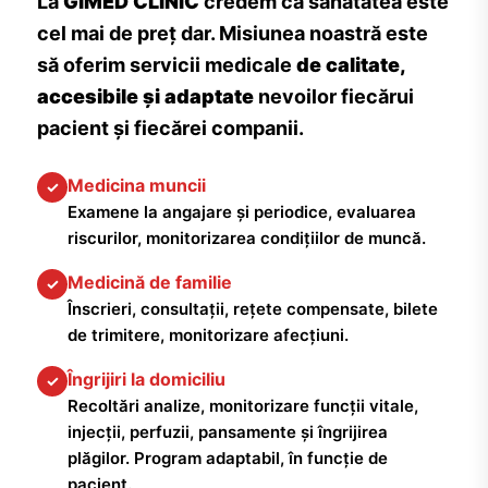
La
GIMED CLINIC
credem că sănătatea este
cel mai de preț dar. Misiunea noastră este
să oferim servicii medicale
de calitate,
accesibile și adaptate
nevoilor fiecărui
pacient și fiecărei companii.
Medicina muncii
✓
Examene la angajare și periodice, evaluarea
riscurilor, monitorizarea condițiilor de muncă.
Medicină de familie
✓
Înscrieri, consultații, rețete compensate, bilete
de trimitere, monitorizare afecțiuni.
Îngrijiri la domiciliu
✓
Recoltări analize, monitorizare funcții vitale,
injecții, perfuzii, pansamente și îngrijirea
plăgilor. Program adaptabil, în funcție de
pacient.