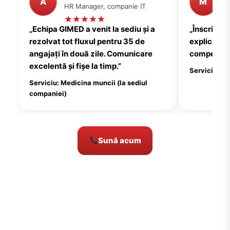
A
M
HR Manager, companie IT
P
„Echipa GIMED a venit la sediu și a
„Înscrierea
rezolvat tot fluxul pentru 35 de
explicații c
angajați în două zile. Comunicare
compensate
excelentă și fișe la timp.”
Serviciu: Me
Serviciu: Medicina muncii (la sediul
companiei)
Sună acum