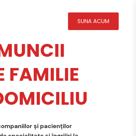
SUNA ACUM
MUNCII
 FAMILIE
 DOMICILIU
ompaniilor și pacienților
 specialitate și îngrijiri la