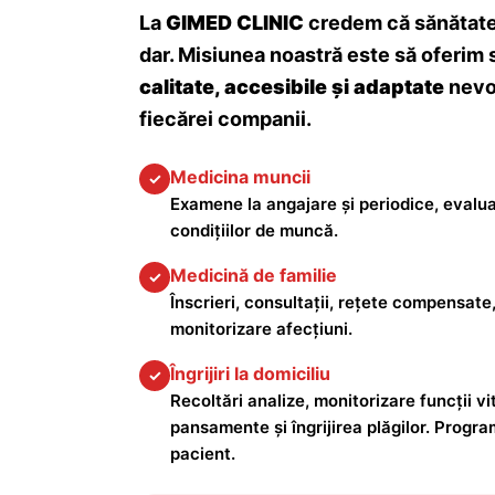
La
GIMED CLINIC
credem că sănătatea
dar. Misiunea noastră este să oferim 
calitate, accesibile și adaptate
nevoi
fiecărei companii.
Medicina muncii
✓
Examene la angajare și periodice, evalua
condițiilor de muncă.
Medicină de familie
✓
Înscrieri, consultații, rețete compensate,
monitorizare afecțiuni.
Îngrijiri la domiciliu
✓
Recoltări analize, monitorizare funcții vita
pansamente și îngrijirea plăgilor. Progra
pacient.