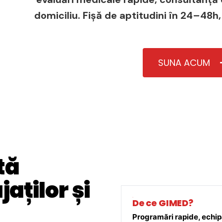
domiciliu. Fișă de aptitudini în 24–48h,
SUNA ACUM
tă
aților și
De ce GIMED?
Programări rapide, echipă