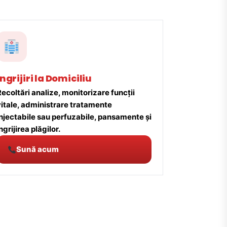
Îngrijiri la Domiciliu
ecoltări analize, monitorizare funcții
vitale, administrare tratamente
injectabile sau perfuzabile, pansamente și
ngrijirea plăgilor.
Sună acum