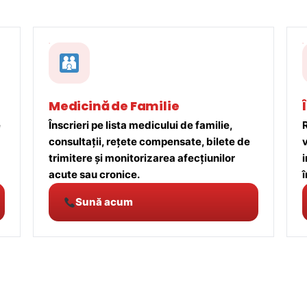
Medicină de Familie
e
Înscrieri pe lista medicului de familie,
R
consultații, rețete compensate, bilete de
trimitere și monitorizarea afecțiunilor
acute sau cronice.
î
Sună acum