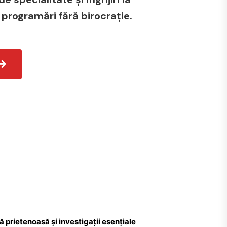
 programări fără birocrație.
 prietenoasă și investigații esențiale