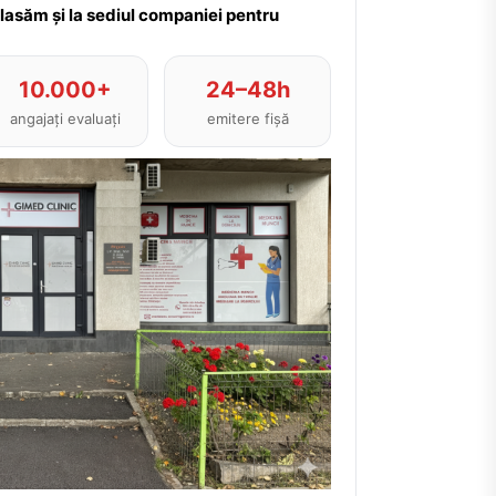
plasăm și la sediul companiei pentru
10.000+
24–48h
angajați evaluați
emitere fișă