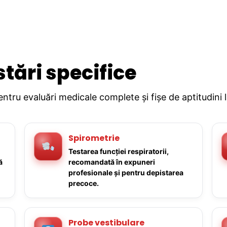
stări specifice
pentru evaluări medicale complete și fișe de aptitudini 
Spirometrie
Testarea funcției respiratorii,
ă
recomandată în expuneri
profesionale și pentru depistarea
precoce.
Probe vestibulare