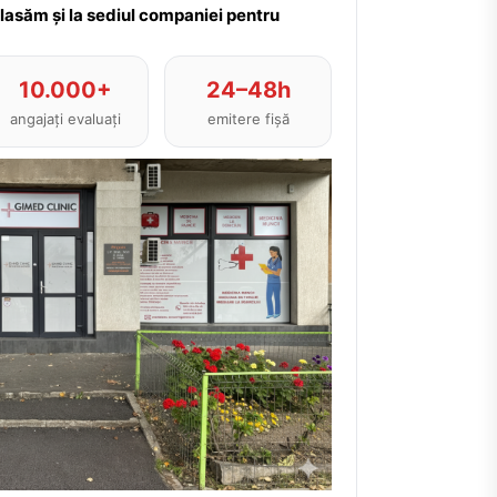
plasăm și la sediul companiei pentru
10.000+
24–48h
angajați evaluați
emitere fișă