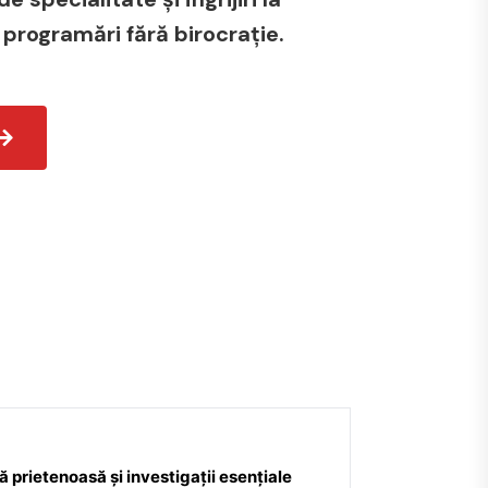
 programări fără birocrație.
 prietenoasă și investigații esențiale