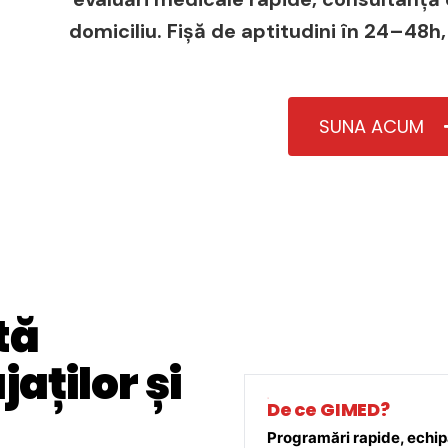
domiciliu. Fișă de aptitudini în 24–48h,
SUNA ACUM
tă
aților și
De ce GIMED?
Programări rapide, echipă