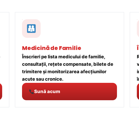
Medicină de Familie
e
Înscrieri pe lista medicului de familie,
R
consultații, rețete compensate, bilete de
trimitere și monitorizarea afecțiunilor
acute sau cronice.
î
Sună acum