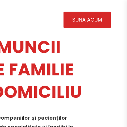
SUNA ACUM
MUNCII
 FAMILIE
 DOMICILIU
ompaniilor și pacienților
 specialitate și îngrijiri la