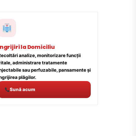
Îngrijiri la Domiciliu
ecoltări analize, monitorizare funcții
vitale, administrare tratamente
injectabile sau perfuzabile, pansamente și
ngrijirea plăgilor.
Sună acum