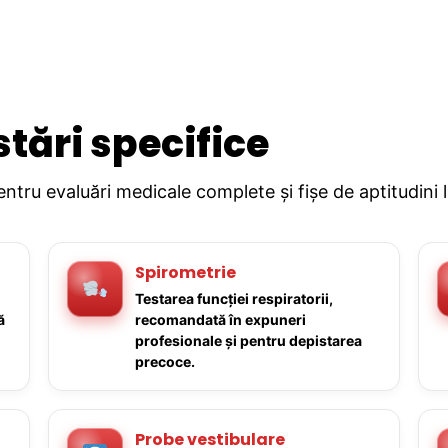
stări specifice
pentru evaluări medicale complete și fișe de aptitudini 
Spirometrie
Testarea funcției respiratorii,
ă
recomandată în expuneri
profesionale și pentru depistarea
precoce.
Probe vestibulare