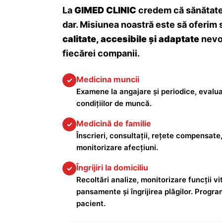
La
GIMED CLINIC
credem că sănătatea
dar. Misiunea noastră este să oferim 
calitate, accesibile și adaptate
nevoi
fiecărei companii.
Medicina muncii
✓
Examene la angajare și periodice, evalua
condițiilor de muncă.
Medicină de familie
✓
Înscrieri, consultații, rețete compensate,
monitorizare afecțiuni.
Îngrijiri la domiciliu
✓
Recoltări analize, monitorizare funcții vita
pansamente și îngrijirea plăgilor. Progra
pacient.