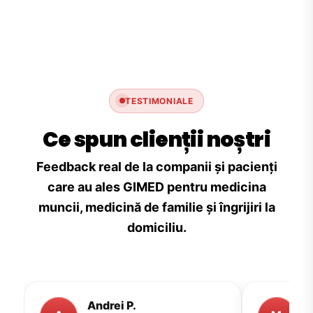
TESTIMONIALE
Ce spun clienții noștri
Feedback real de la companii și pacienți
care au ales GIMED pentru medicina
muncii, medicină de familie și îngrijiri la
domiciliu.
Andrei P.
M