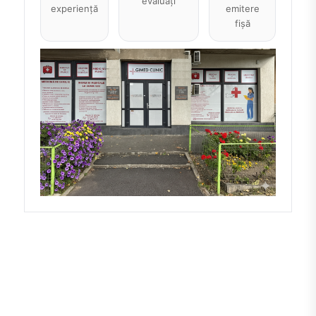
evaluați
experiență
emitere
fișă