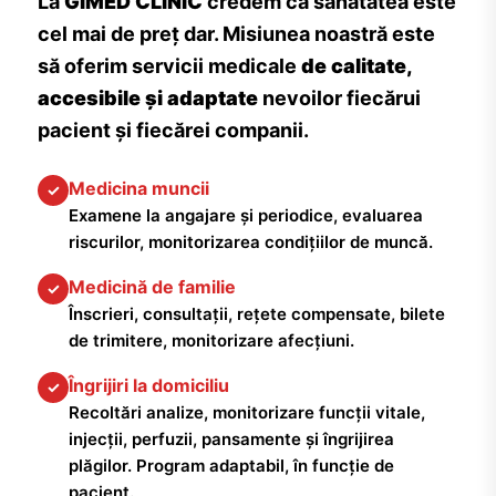
La
GIMED CLINIC
credem că sănătatea este
cel mai de preț dar. Misiunea noastră este
să oferim servicii medicale
de calitate,
accesibile și adaptate
nevoilor fiecărui
pacient și fiecărei companii.
Medicina muncii
✓
Examene la angajare și periodice, evaluarea
riscurilor, monitorizarea condițiilor de muncă.
Medicină de familie
✓
Înscrieri, consultații, rețete compensate, bilete
de trimitere, monitorizare afecțiuni.
Îngrijiri la domiciliu
✓
Recoltări analize, monitorizare funcții vitale,
injecții, perfuzii, pansamente și îngrijirea
plăgilor. Program adaptabil, în funcție de
pacient.