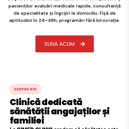
pacienților evaluări medicale rapide, consultanță
de specialitate și îngrijiri la domiciliu. Fișă de
aptitudini în 24–48h, programări fără birocrație.
SUNA ACUM
DESPRE NOI
Clinică dedicată
sănătății angajaților și
familiei