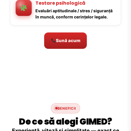
Testare psihologică
Evaluări aptitudinale / stres / siguranță
în muncă, conform cerințelor legale.
Sună acum
BENEFICII
De ce să alegi GIMED?
Experiență, viteză și simplitate — exact ce