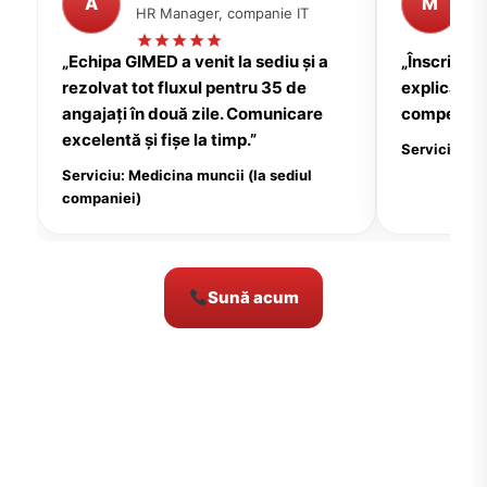
A
M
HR Manager, companie IT
P
„Echipa GIMED a venit la sediu și a
„Înscrierea
rezolvat tot fluxul pentru 35 de
explicații c
angajați în două zile. Comunicare
compensate
excelentă și fișe la timp.”
Serviciu: Me
Serviciu: Medicina muncii (la sediul
companiei)
Sună acum