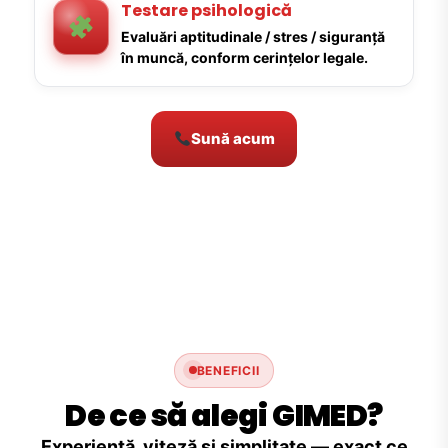
Testare psihologică
Evaluări aptitudinale / stres / siguranță
în muncă, conform cerințelor legale.
Sună acum
BENEFICII
De ce să alegi GIMED?
Experiență, viteză și simplitate — exact ce