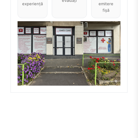
evaluați
experiență
emitere
fișă