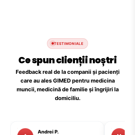
TESTIMONIALE
Ce spun clienții noștri
Feedback real de la companii și pacienți
care au ales GIMED pentru medicina
muncii, medicină de familie și îngrijiri la
domiciliu.
Andrei P.
M