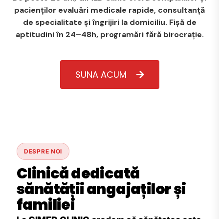
pacienților evaluări medicale rapide, consultanță
de specialitate și îngrijiri la domiciliu. Fișă de
aptitudini în 24–48h, programări fără birocrație.
SUNA ACUM
DESPRE NOI
Clinică dedicată
sănătății angajaților și
familiei