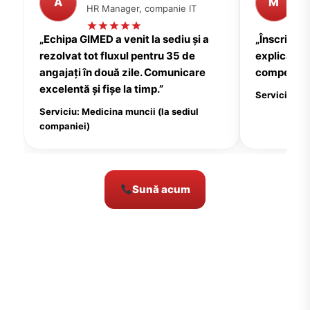
A
M
HR Manager, companie IT
P
„Echipa GIMED a venit la sediu și a
„Înscrierea
rezolvat tot fluxul pentru 35 de
explicații c
angajați în două zile. Comunicare
compensate
excelentă și fișe la timp.”
Serviciu: Me
Serviciu: Medicina muncii (la sediul
companiei)
Sună acum