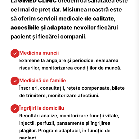
La
GIMED CLINIC
credem că sănătatea este
cel mai de preț dar. Misiunea noastră este
să oferim servicii medicale
de calitate,
accesibile și adaptate
nevoilor fiecărui
pacient și fiecărei companii.
Medicina muncii
✓
Examene la angajare și periodice, evaluarea
riscurilor, monitorizarea condițiilor de muncă.
Medicină de familie
✓
Înscrieri, consultații, rețete compensate, bilete
de trimitere, monitorizare afecțiuni.
Îngrijiri la domiciliu
✓
Recoltări analize, monitorizare funcții vitale,
injecții, perfuzii, pansamente și îngrijirea
plăgilor. Program adaptabil, în funcție de
pacient.