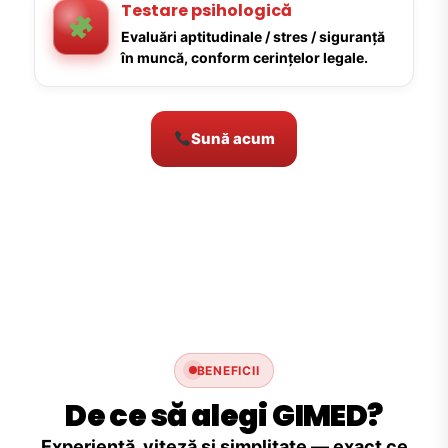
Testare psihologică
Evaluări aptitudinale / stres / siguranță
în muncă, conform cerințelor legale.
Sună acum
BENEFICII
De ce să alegi GIMED?
Experiență, viteză și simplitate — exact ce