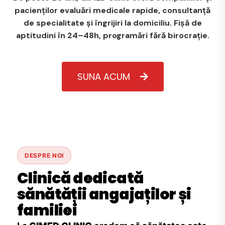
pacienților evaluări medicale rapide, consultanță
de specialitate și îngrijiri la domiciliu. Fișă de
aptitudini în 24–48h, programări fără birocrație.
SUNA ACUM
DESPRE NOI
Clinică dedicată
sănătății angajaților și
familiei