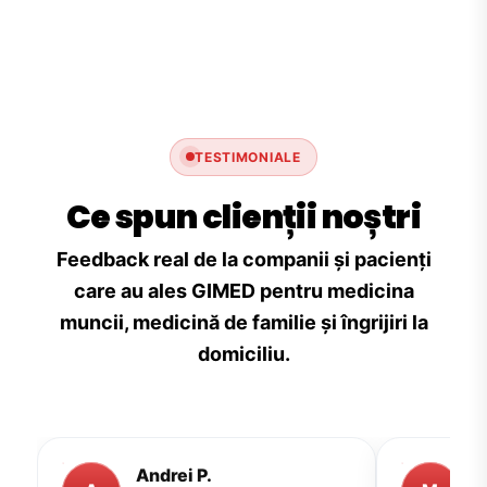
TESTIMONIALE
Ce spun clienții noștri
Feedback real de la companii și pacienți
care au ales GIMED pentru medicina
muncii, medicină de familie și îngrijiri la
domiciliu.
Andrei P.
M