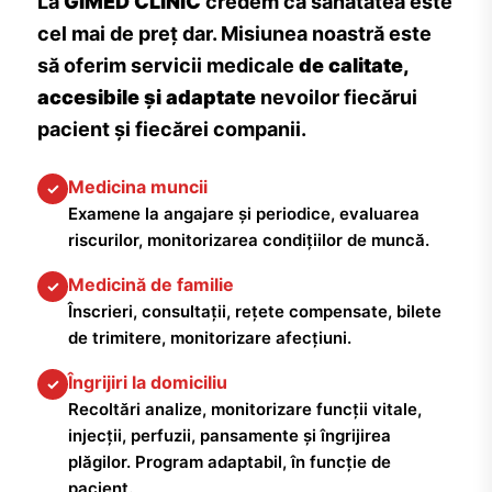
La
GIMED CLINIC
credem că sănătatea este
cel mai de preț dar. Misiunea noastră este
să oferim servicii medicale
de calitate,
accesibile și adaptate
nevoilor fiecărui
pacient și fiecărei companii.
Medicina muncii
✓
Examene la angajare și periodice, evaluarea
riscurilor, monitorizarea condițiilor de muncă.
Medicină de familie
✓
Înscrieri, consultații, rețete compensate, bilete
de trimitere, monitorizare afecțiuni.
Îngrijiri la domiciliu
✓
Recoltări analize, monitorizare funcții vitale,
injecții, perfuzii, pansamente și îngrijirea
plăgilor. Program adaptabil, în funcție de
pacient.