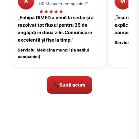
A
M
HR Manager, companie IT
P
„Echipa GIMED a venit la sediu și a
„Înscrierea
rezolvat tot fluxul pentru 35 de
explicații c
angajați în două zile. Comunicare
compensate
excelentă și fișe la timp.”
Serviciu: Me
Serviciu: Medicina muncii (la sediul
companiei)
Sună acum