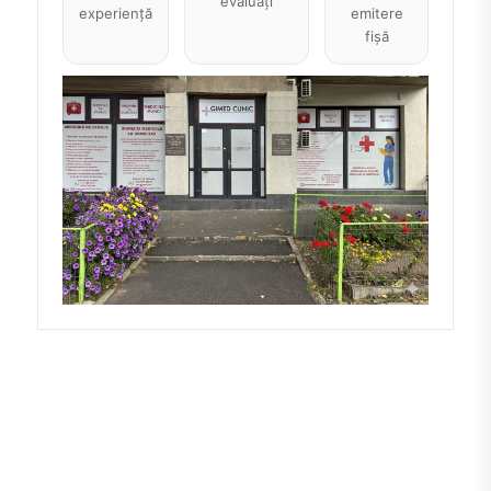
evaluați
experiență
emitere
fișă