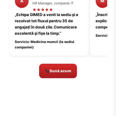
A
M
HR Manager, companie IT
P
„Echipa GIMED a venit la sediu și a
„Înscrierea
rezolvat tot fluxul pentru 35 de
explicații c
angajați în două zile. Comunicare
compensate
excelentă și fișe la timp.”
Serviciu: Me
Serviciu: Medicina muncii (la sediul
companiei)
Sună acum