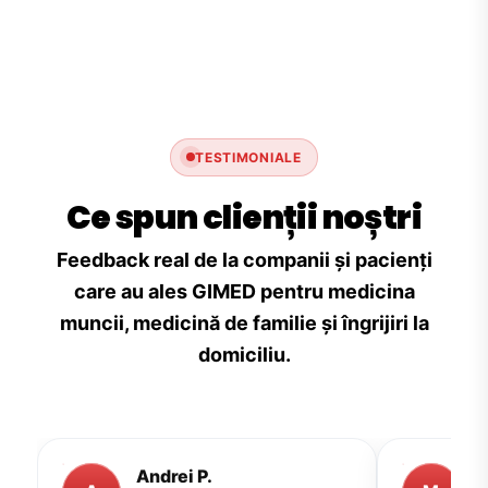
TESTIMONIALE
Ce spun clienții noștri
Feedback real de la companii și pacienți
care au ales GIMED pentru medicina
muncii, medicină de familie și îngrijiri la
domiciliu.
Andrei P.
M