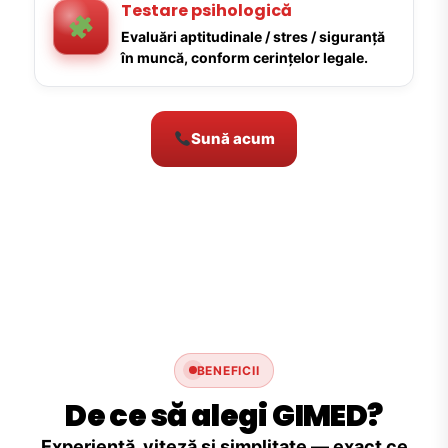
Testare psihologică
Evaluări aptitudinale / stres / siguranță
în muncă, conform cerințelor legale.
Sună acum
BENEFICII
De ce să alegi GIMED?
Experiență, viteză și simplitate — exact ce