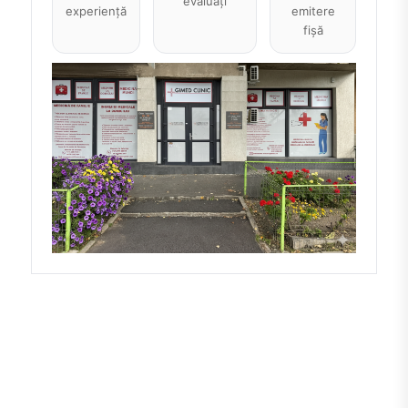
evaluați
experiență
emitere
fișă