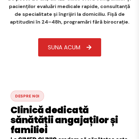
pacienților evaluări medicale rapide, consultanță
de specialitate și îngrijiri la domiciliu. Fișă de
aptitudini în 24–48h, programări fără birocrație.
SUNA ACUM
DESPRE NOI
Clinică dedicată
sănătății angajaților și
familiei