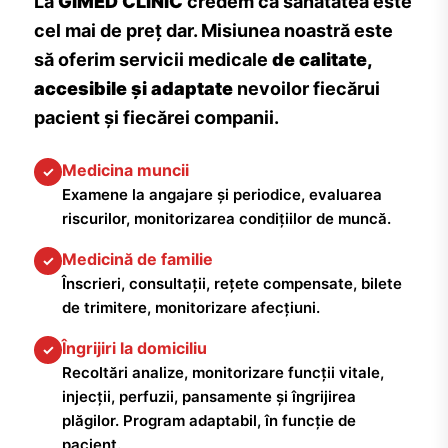
La
GIMED CLINIC
credem că sănătatea este
cel mai de preț dar. Misiunea noastră este
să oferim servicii medicale
de calitate,
accesibile și adaptate
nevoilor fiecărui
pacient și fiecărei companii.
Medicina muncii
✓
Examene la angajare și periodice, evaluarea
riscurilor, monitorizarea condițiilor de muncă.
Medicină de familie
✓
Înscrieri, consultații, rețete compensate, bilete
de trimitere, monitorizare afecțiuni.
Îngrijiri la domiciliu
✓
Recoltări analize, monitorizare funcții vitale,
injecții, perfuzii, pansamente și îngrijirea
plăgilor. Program adaptabil, în funcție de
pacient.