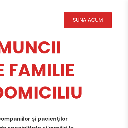
SUNA ACUM
MUNCII
 FAMILIE
 DOMICILIU
ompaniilor și pacienților
 specialitate și îngrijiri la