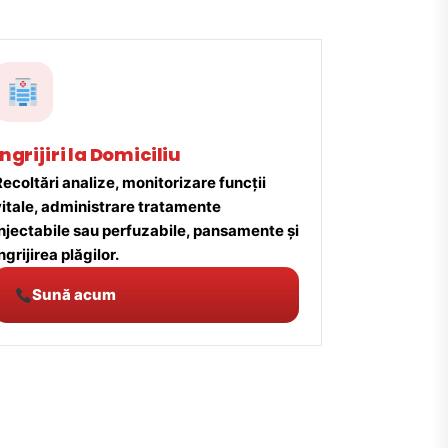
Îngrijiri la Domiciliu
ecoltări analize, monitorizare funcții
vitale, administrare tratamente
injectabile sau perfuzabile, pansamente și
ngrijirea plăgilor.
Sună acum