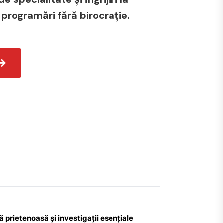
 programări fără birocrație.
 prietenoasă și investigații esențiale