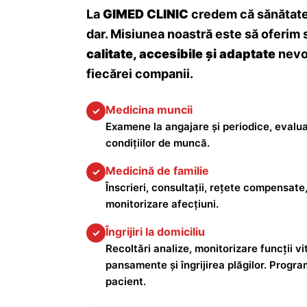
La
GIMED CLINIC
credem că sănătatea
dar. Misiunea noastră este să oferim 
calitate, accesibile și adaptate
nevoi
fiecărei companii.
Medicina muncii
✓
Examene la angajare și periodice, evalua
condițiilor de muncă.
Medicină de familie
✓
Înscrieri, consultații, rețete compensate,
monitorizare afecțiuni.
Îngrijiri la domiciliu
✓
Recoltări analize, monitorizare funcții vita
pansamente și îngrijirea plăgilor. Progra
pacient.