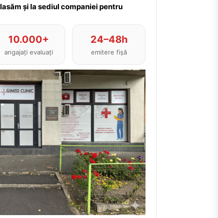
plasăm și la sediul companiei pentru
10.000+
24–48h
angajați evaluați
emitere fișă