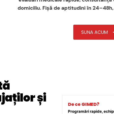
domiciliu. Fișă de aptitudini în 24–48h,
SUNA ACUM
tă
aților și
De ce GIMED?
Programări rapide, echipă