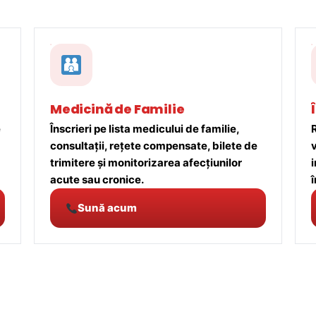
Medicină de Familie
e
Înscrieri pe lista medicului de familie,
R
consultații, rețete compensate, bilete de
trimitere și monitorizarea afecțiunilor
acute sau cronice.
î
Sună acum