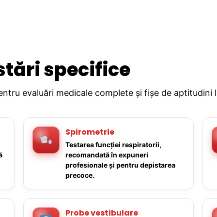
stări specifice
pentru evaluări medicale complete și fișe de aptitudini 
Spirometrie
Testarea funcției respiratorii,
ă
recomandată în expuneri
profesionale și pentru depistarea
precoce.
Probe vestibulare