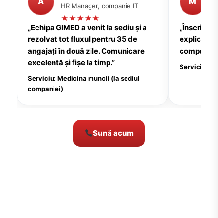
A
M
HR Manager, companie IT
P
„Echipa GIMED a venit la sediu și a
„Înscrierea
rezolvat tot fluxul pentru 35 de
explicații c
angajați în două zile. Comunicare
compensate
excelentă și fișe la timp.”
Serviciu: Me
Serviciu: Medicina muncii (la sediul
companiei)
Sună acum