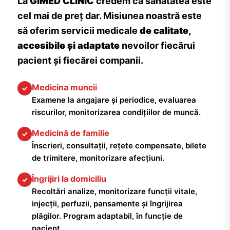
La
GIMED CLINIC
credem că sănătatea este
cel mai de preț dar. Misiunea noastră este
să oferim servicii medicale
de calitate,
accesibile și adaptate
nevoilor fiecărui
pacient și fiecărei companii.
Medicina muncii
✓
Examene la angajare și periodice, evaluarea
riscurilor, monitorizarea condițiilor de muncă.
Medicină de familie
✓
Înscrieri, consultații, rețete compensate, bilete
de trimitere, monitorizare afecțiuni.
Îngrijiri la domiciliu
✓
Recoltări analize, monitorizare funcții vitale,
injecții, perfuzii, pansamente și îngrijirea
plăgilor. Program adaptabil, în funcție de
pacient.