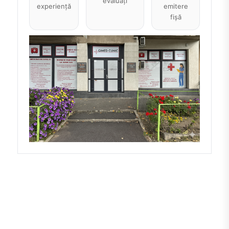
evaluați
experiență
emitere
fișă