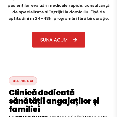
pacienților evaluări medicale rapide, consultanță
de specialitate și îngrijiri la domiciliu. Fișă de
aptitudini în 24–48h, programări fără birocrație.
SUNA ACUM
DESPRE NOI
Clinică dedicată
sănătății angajaților și
familiei