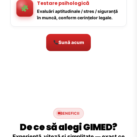
Testare psihologică
Evaluări aptitudinale / stres / siguranță
în muncă, conform cerințelor legale.
Sună acum
BENEFICII
De ce să alegi GIMED?
Experiență, viteză și simplitate — exact ce