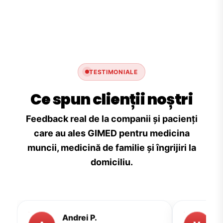
TESTIMONIALE
Ce spun clienții noștri
Feedback real de la companii și pacienți
care au ales GIMED pentru medicina
muncii, medicină de familie și îngrijiri la
domiciliu.
Andrei P.
M