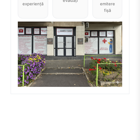
evaluați
experiență
emitere
fișă