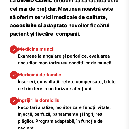
La
GIMED CLINIC
credem că sănătatea este
cel mai de preț dar. Misiunea noastră este
să oferim servicii medicale
de calitate,
accesibile și adaptate
nevoilor fiecărui
pacient și fiecărei companii.
Medicina muncii
✓
Examene la angajare și periodice, evaluarea
riscurilor, monitorizarea condițiilor de muncă.
Medicină de familie
✓
Înscrieri, consultații, rețete compensate, bilete
de trimitere, monitorizare afecțiuni.
Îngrijiri la domiciliu
✓
Recoltări analize, monitorizare funcții vitale,
injecții, perfuzii, pansamente și îngrijirea
plăgilor. Program adaptabil, în funcție de
pacient.