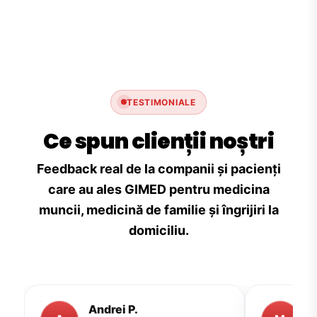
TESTIMONIALE
Ce spun clienții noștri
Feedback real de la companii și pacienți
care au ales GIMED pentru medicina
muncii, medicină de familie și îngrijiri la
domiciliu.
Andrei P.
M