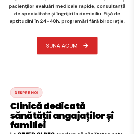
pacienților evaluări medicale rapide, consultanță
de specialitate și îngrijiri la domiciliu. Fișă de
aptitudini în 24–48h, programări fără birocrație.
SUNA ACUM
DESPRE NOI
Clinică dedicată
sănătății angajaților și
familiei