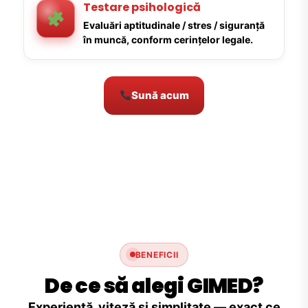
Testare psihologică
Evaluări aptitudinale / stres / siguranță
în muncă, conform cerințelor legale.
Sună acum
BENEFICII
De ce să alegi GIMED?
Experiență, viteză și simplitate — exact ce