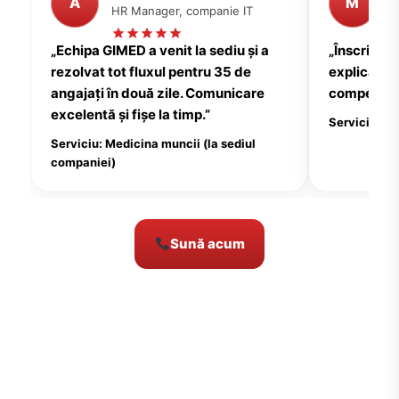
A
M
HR Manager, companie IT
P
„Echipa GIMED a venit la sediu și a
„Înscrierea
rezolvat tot fluxul pentru 35 de
explicații c
angajați în două zile. Comunicare
compensate
excelentă și fișe la timp.”
Serviciu: Me
Serviciu: Medicina muncii (la sediul
companiei)
Sună acum