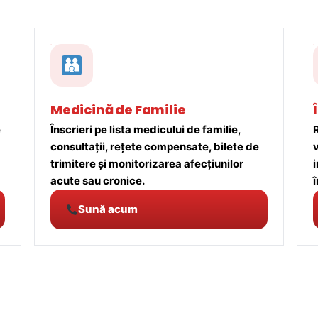
Medicină de Familie
e
Înscrieri pe lista medicului de familie,
R
consultații, rețete compensate, bilete de
trimitere și monitorizarea afecțiunilor
acute sau cronice.
î
Sună acum