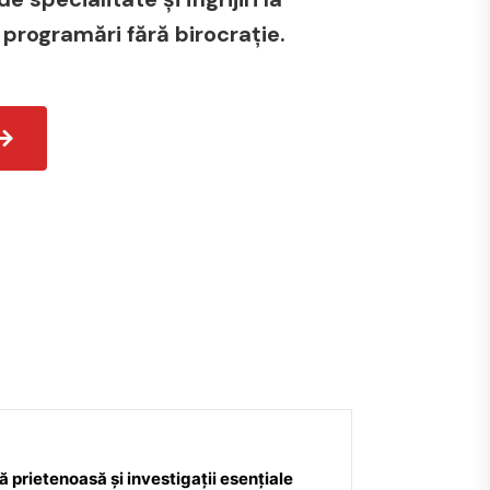
 programări fără birocrație.
 prietenoasă și investigații esențiale