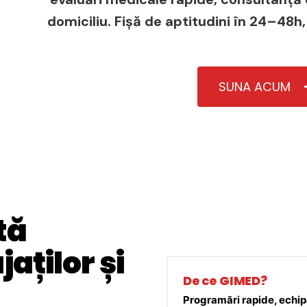
domiciliu. Fișă de aptitudini în 24–48h,
SUNA ACUM
tă
aților și
De ce GIMED?
Programări rapide, echipă