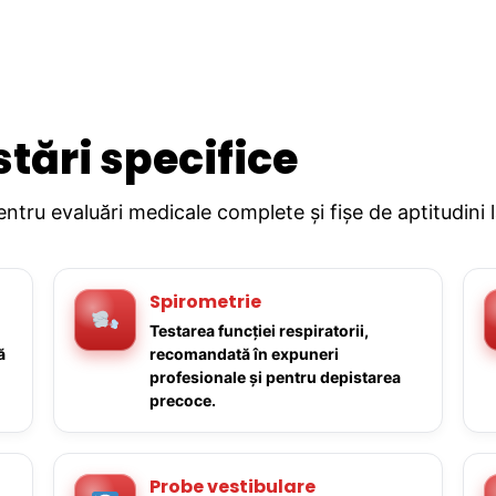
stări specifice
pentru evaluări medicale complete și fișe de aptitudini 
Spirometrie
Testarea funcției respiratorii,
ă
recomandată în expuneri
profesionale și pentru depistarea
precoce.
Probe vestibulare