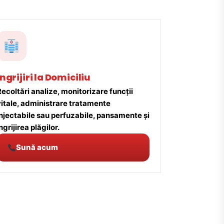
Îngrijiri la Domiciliu
ecoltări analize, monitorizare funcții
vitale, administrare tratamente
injectabile sau perfuzabile, pansamente și
ngrijirea plăgilor.
Sună acum