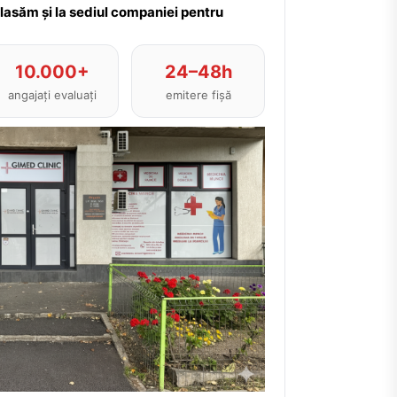
plasăm și la sediul companiei pentru
10.000+
24–48h
angajați evaluați
emitere fișă