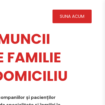
SUNA ACUM
MUNCII
 FAMILIE
 DOMICILIU
ompaniilor și pacienților
 specialitate și îngrijiri la