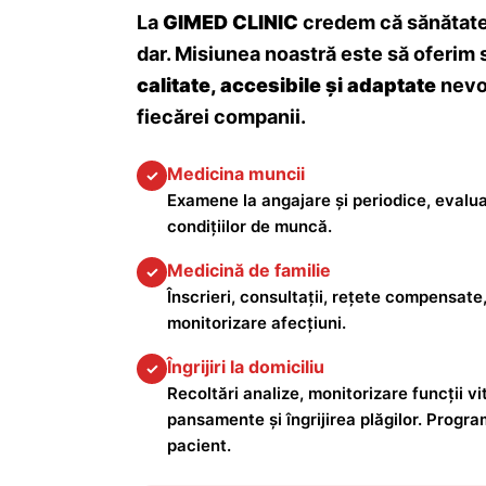
La
GIMED CLINIC
credem că sănătatea
dar. Misiunea noastră este să oferim 
calitate, accesibile și adaptate
nevoi
fiecărei companii.
Medicina muncii
✓
Examene la angajare și periodice, evalua
condițiilor de muncă.
Medicină de familie
✓
Înscrieri, consultații, rețete compensate,
monitorizare afecțiuni.
Îngrijiri la domiciliu
✓
Recoltări analize, monitorizare funcții vita
pansamente și îngrijirea plăgilor. Progra
pacient.