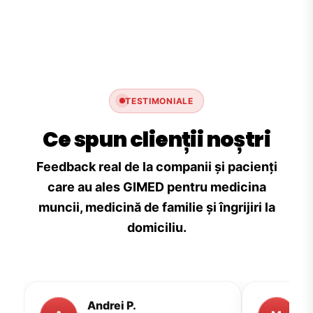
TESTIMONIALE
Ce spun clienții noștri
Feedback real de la companii și pacienți
care au ales GIMED pentru medicina
muncii, medicină de familie și îngrijiri la
domiciliu.
Andrei P.
M