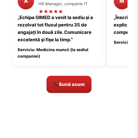
A
M
HR Manager, companie IT
P
„Echipa GIMED a venit la sediu și a
„Înscrierea
rezolvat tot fluxul pentru 35 de
explicații c
angajați în două zile. Comunicare
compensate
excelentă și fișe la timp.”
Serviciu: Me
Serviciu: Medicina muncii (la sediul
companiei)
Sună acum