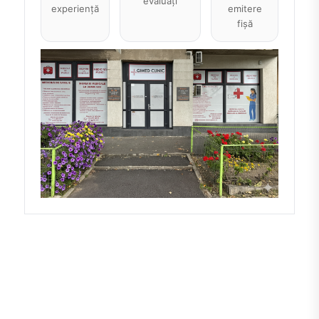
evaluați
experiență
emitere
fișă