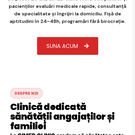
pacienților evaluări medicale rapide, consultanță
de specialitate și îngrijiri la domiciliu. Fișă de
aptitudini în 24–48h, programări fără birocrație.
SUNA ACUM
DESPRE NOI
Clinică dedicată
sănătății angajaților și
familiei