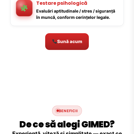
Testare psihologică
Evaluări aptitudinale / stres / siguranță
în muncă, conform cerințelor legale.
Sună acum
BENEFICII
De ce să alegi GIMED?
Experiență, viteză și simplitate — exact ce