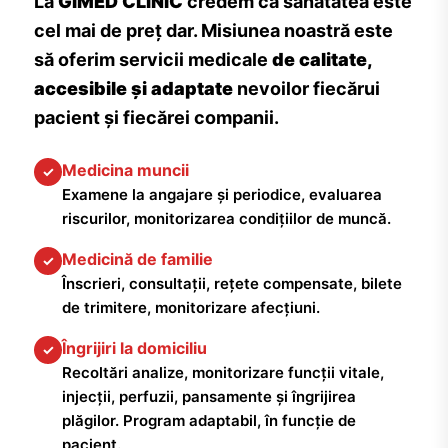
La
GIMED CLINIC
credem că sănătatea este
cel mai de preț dar. Misiunea noastră este
să oferim servicii medicale
de calitate,
accesibile și adaptate
nevoilor fiecărui
pacient și fiecărei companii.
Medicina muncii
✓
Examene la angajare și periodice, evaluarea
riscurilor, monitorizarea condițiilor de muncă.
Medicină de familie
✓
Înscrieri, consultații, rețete compensate, bilete
de trimitere, monitorizare afecțiuni.
Îngrijiri la domiciliu
✓
Recoltări analize, monitorizare funcții vitale,
injecții, perfuzii, pansamente și îngrijirea
plăgilor. Program adaptabil, în funcție de
pacient.