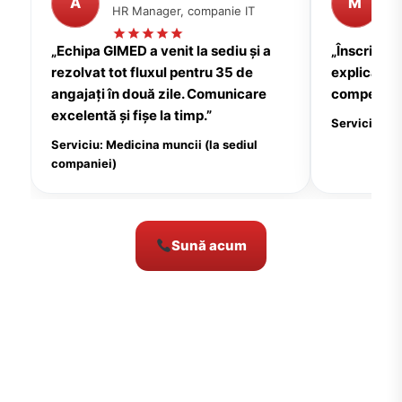
A
M
HR Manager, companie IT
P
„Echipa GIMED a venit la sediu și a
„Înscrierea
rezolvat tot fluxul pentru 35 de
explicații c
angajați în două zile. Comunicare
compensate
excelentă și fișe la timp.”
Serviciu: Me
Serviciu: Medicina muncii (la sediul
companiei)
Sună acum