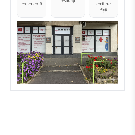
evaluați
experiență
emitere
fișă