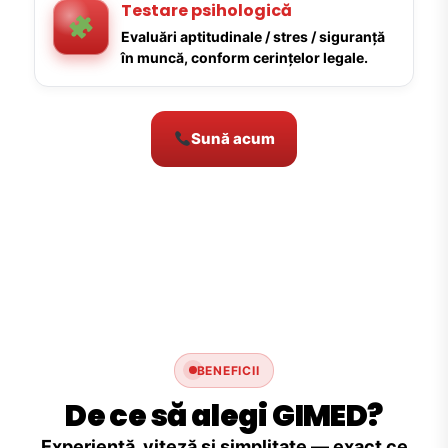
Testare psihologică
Evaluări aptitudinale / stres / siguranță
în muncă, conform cerințelor legale.
Sună acum
BENEFICII
De ce să alegi GIMED?
Experiență, viteză și simplitate — exact ce