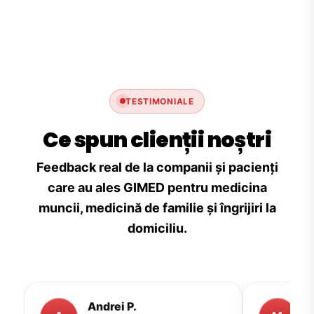
TESTIMONIALE
Ce spun clienții noștri
Feedback real de la companii și pacienți
care au ales GIMED pentru medicina
muncii, medicină de familie și îngrijiri la
domiciliu.
Andrei P.
M