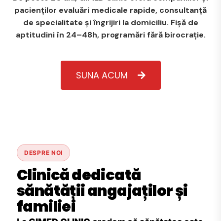
pacienților evaluări medicale rapide, consultanță
de specialitate și îngrijiri la domiciliu. Fișă de
aptitudini în 24–48h, programări fără birocrație.
SUNA ACUM
DESPRE NOI
Clinică dedicată
sănătății angajaților și
familiei