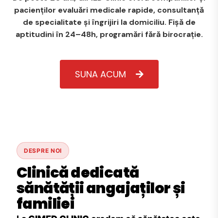
pacienților evaluări medicale rapide, consultanță
de specialitate și îngrijiri la domiciliu. Fișă de
aptitudini în 24–48h, programări fără birocrație.
SUNA ACUM
DESPRE NOI
Clinică dedicată
sănătății angajaților și
familiei