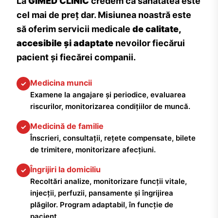
La
GIMED CLINIC
credem că sănătatea este
cel mai de preț dar. Misiunea noastră este
să oferim servicii medicale
de calitate,
accesibile și adaptate
nevoilor fiecărui
pacient și fiecărei companii.
Medicina muncii
✓
Examene la angajare și periodice, evaluarea
riscurilor, monitorizarea condițiilor de muncă.
Medicină de familie
✓
Înscrieri, consultații, rețete compensate, bilete
de trimitere, monitorizare afecțiuni.
Îngrijiri la domiciliu
✓
Recoltări analize, monitorizare funcții vitale,
injecții, perfuzii, pansamente și îngrijirea
plăgilor. Program adaptabil, în funcție de
pacient.