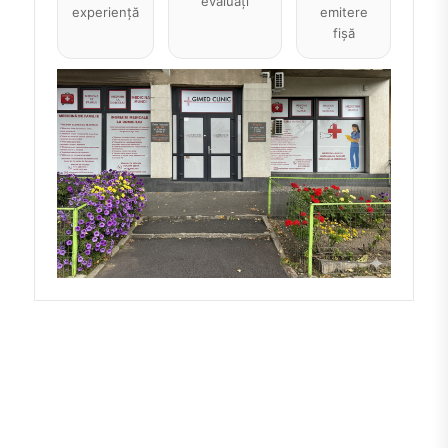
evaluați
experiență
emitere
fișă