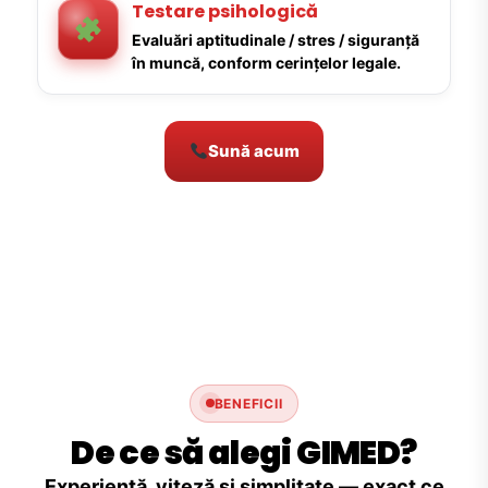
Testare psihologică
Evaluări aptitudinale / stres / siguranță
în muncă, conform cerințelor legale.
Sună acum
BENEFICII
De ce să alegi GIMED?
Experiență, viteză și simplitate — exact ce