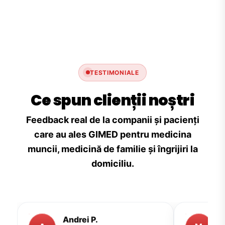
TESTIMONIALE
Ce spun clienții noștri
Feedback real de la companii și pacienți
care au ales GIMED pentru medicina
muncii, medicină de familie și îngrijiri la
domiciliu.
Andrei P.
M