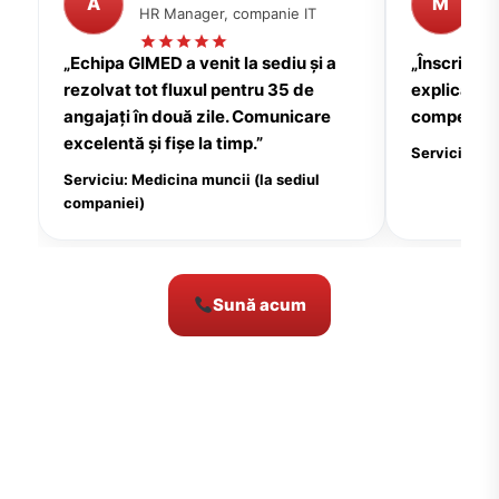
A
M
HR Manager, companie IT
P
„Echipa GIMED a venit la sediu și a
„Înscrierea
rezolvat tot fluxul pentru 35 de
explicații c
angajați în două zile. Comunicare
compensate
excelentă și fișe la timp.”
Serviciu: Me
Serviciu: Medicina muncii (la sediul
companiei)
Sună acum