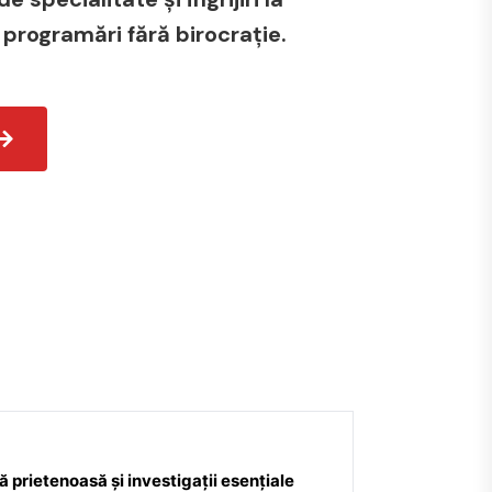
 programări fără birocrație.
 prietenoasă și investigații esențiale