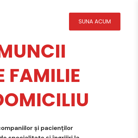
SUNA ACUM
MUNCII
 FAMILIE
 DOMICILIU
ompaniilor și pacienților
 specialitate și îngrijiri la