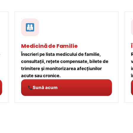
Medicină de Familie
e
Înscrieri pe lista medicului de familie,
R
consultații, rețete compensate, bilete de
trimitere și monitorizarea afecțiunilor
acute sau cronice.
î
Sună acum