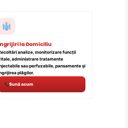
Îngrijiri la Domiciliu
ecoltări analize, monitorizare funcții
vitale, administrare tratamente
injectabile sau perfuzabile, pansamente și
ngrijirea plăgilor.
Sună acum