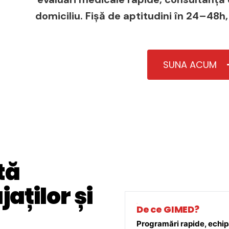
domiciliu. Fișă de aptitudini în 24–48h,
SUNA ACUM
tă
aților și
De ce GIMED?
Programări rapide, echipă