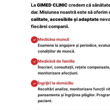
La
GIMED CLINIC
credem că sănătatea
dar. Misiunea noastră este să oferim 
calitate, accesibile și adaptate
nevoi
fiecărei companii.
Medicina muncii
✓
Examene la angajare și periodice, evalua
condițiilor de muncă.
Medicină de familie
✓
Înscrieri, consultații, rețete compensate,
monitorizare afecțiuni.
Îngrijiri la domiciliu
✓
Recoltări analize, monitorizare funcții vita
pansamente și îngrijirea plăgilor. Progra
pacient.