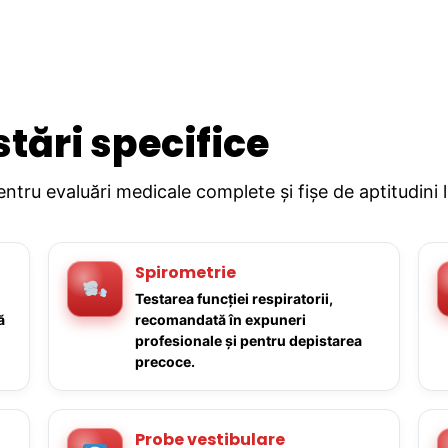
stări specifice
pentru evaluări medicale complete și fișe de aptitudini 
Spirometrie
Testarea funcției respiratorii,
ă
recomandată în expuneri
profesionale și pentru depistarea
precoce.
Probe vestibulare