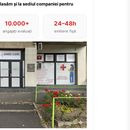
plasăm și la sediul companiei pentru
10.000+
24–48h
angajați evaluați
emitere fișă