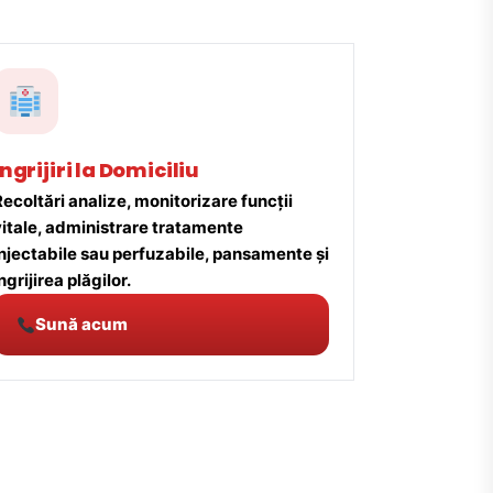
Îngrijiri la Domiciliu
ecoltări analize, monitorizare funcții
vitale, administrare tratamente
injectabile sau perfuzabile, pansamente și
ngrijirea plăgilor.
Sună acum