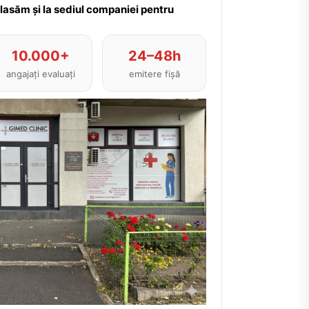
plasăm și la sediul companiei pentru
10.000+
24–48h
angajați evaluați
emitere fișă