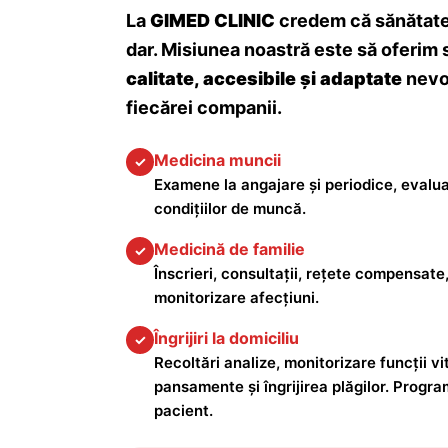
La
GIMED CLINIC
credem că sănătatea
dar. Misiunea noastră este să oferim 
calitate, accesibile și adaptate
nevoi
fiecărei companii.
Medicina muncii
✓
Examene la angajare și periodice, evalua
condițiilor de muncă.
Medicină de familie
✓
Înscrieri, consultații, rețete compensate,
monitorizare afecțiuni.
Îngrijiri la domiciliu
✓
Recoltări analize, monitorizare funcții vita
pansamente și îngrijirea plăgilor. Progra
pacient.