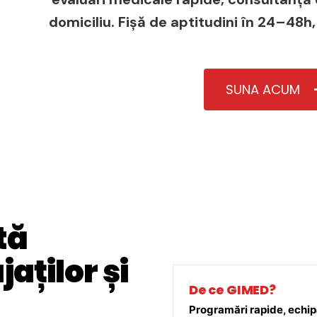
domiciliu. Fișă de aptitudini în 24–48h,
SUNA ACUM
tă
aților și
De ce GIMED?
Programări rapide, echipă