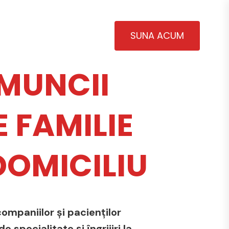
SUNA ACUM
MUNCII
 FAMILIE
 DOMICILIU
ompaniilor și pacienților
 specialitate și îngrijiri la