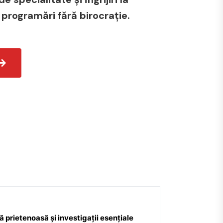
 programări fără birocrație.
 prietenoasă și investigații esențiale