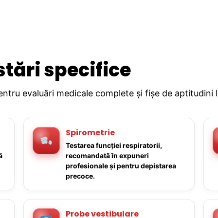
stări specifice
pentru evaluări medicale complete și fișe de aptitudini 
Spirometrie
Testarea funcției respiratorii,
ă
recomandată în expuneri
profesionale și pentru depistarea
precoce.
Probe vestibulare