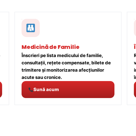
Medicină de Familie
e
Înscrieri pe lista medicului de familie,
R
consultații, rețete compensate, bilete de
trimitere și monitorizarea afecțiunilor
acute sau cronice.
î
Sună acum