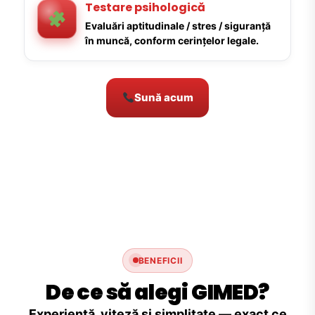
Testare psihologică
Evaluări aptitudinale / stres / siguranță
în muncă, conform cerințelor legale.
Sună acum
BENEFICII
De ce să alegi GIMED?
Experiență, viteză și simplitate — exact ce