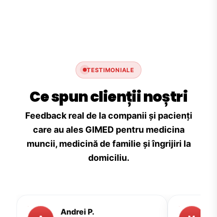
TESTIMONIALE
Ce spun clienții noștri
Feedback real de la companii și pacienți
care au ales GIMED pentru medicina
muncii, medicină de familie și îngrijiri la
domiciliu.
Andrei P.
M