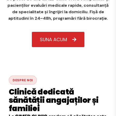
pacienților evaluări medicale rapide, consultanță
de specialitate și îngrijiri la domiciliu. Fișă de
aptitudini în 24–48h, programări fără birocrație.
SUNA ACUM
DESPRE NOI
Clinică dedicată
sănătății angajaților și
familiei