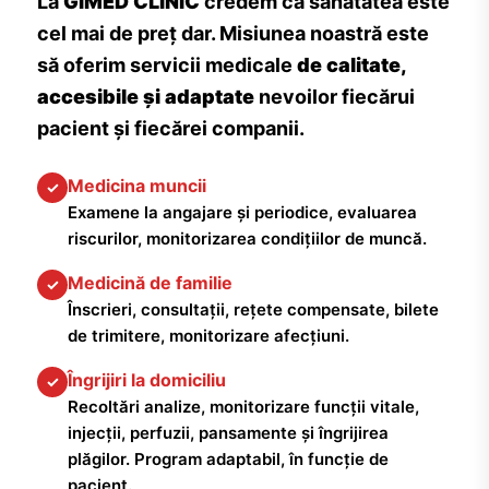
La
GIMED CLINIC
credem că sănătatea este
cel mai de preț dar. Misiunea noastră este
să oferim servicii medicale
de calitate,
accesibile și adaptate
nevoilor fiecărui
pacient și fiecărei companii.
Medicina muncii
✓
Examene la angajare și periodice, evaluarea
riscurilor, monitorizarea condițiilor de muncă.
Medicină de familie
✓
Înscrieri, consultații, rețete compensate, bilete
de trimitere, monitorizare afecțiuni.
Îngrijiri la domiciliu
✓
Recoltări analize, monitorizare funcții vitale,
injecții, perfuzii, pansamente și îngrijirea
plăgilor. Program adaptabil, în funcție de
pacient.