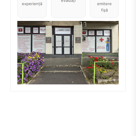
evaluați
experiență
emitere
fișă