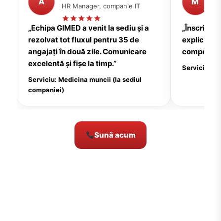
A
M
HR Manager, companie IT
P
„Echipa GIMED a venit la sediu și a
„Înscrierea
rezolvat tot fluxul pentru 35 de
explicații c
angajați în două zile. Comunicare
compensate
excelentă și fișe la timp.”
Serviciu: Me
Serviciu: Medicina muncii (la sediul
companiei)
Sună acum