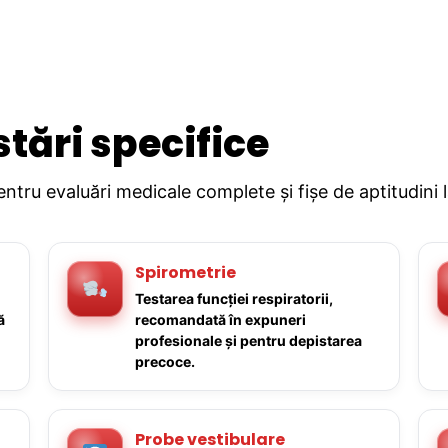
stări specifice
pentru evaluări medicale complete și fișe de aptitudini 
Spirometrie
Testarea funcției respiratorii,
ă
recomandată în expuneri
profesionale și pentru depistarea
precoce.
Probe vestibulare