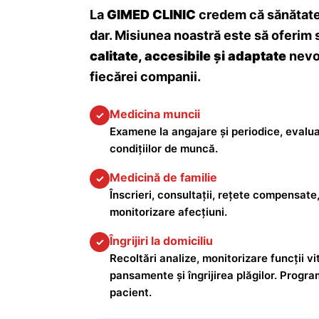
La
GIMED CLINIC
credem că sănătatea
dar. Misiunea noastră este să oferim 
calitate, accesibile și adaptate
nevoi
fiecărei companii.
Medicina muncii
✓
Examene la angajare și periodice, evalua
condițiilor de muncă.
Medicină de familie
✓
Înscrieri, consultații, rețete compensate,
monitorizare afecțiuni.
Îngrijiri la domiciliu
✓
Recoltări analize, monitorizare funcții vita
pansamente și îngrijirea plăgilor. Progra
pacient.