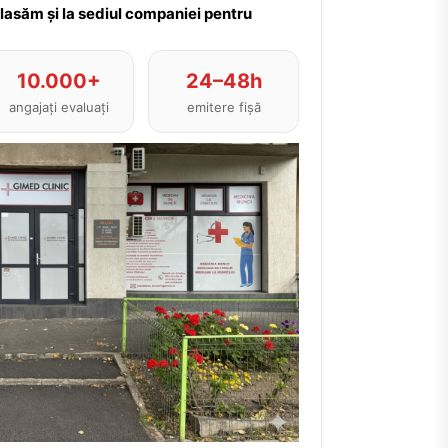
plasăm și la sediul companiei pentru
10.000+
24–48h
angajați evaluați
emitere fișă