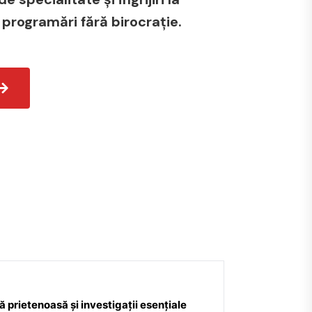
 programări fără birocrație.
 prietenoasă și investigații esențiale