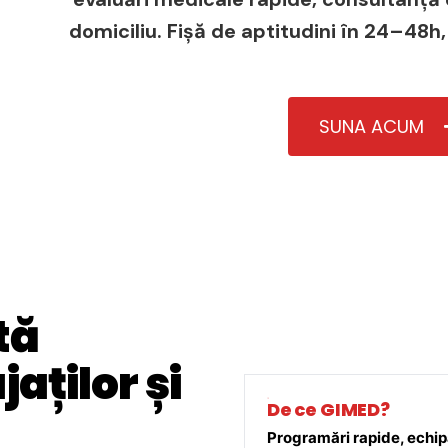
domiciliu. Fișă de aptitudini în 24–48h,
SUNA ACUM
tă
aților și
De ce GIMED?
Programări rapide, echipă