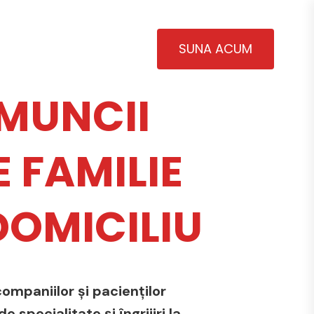
SUNA ACUM
MUNCII
 FAMILIE
 DOMICILIU
ompaniilor și pacienților
 specialitate și îngrijiri la