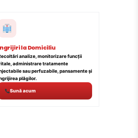
Îngrijiri la Domiciliu
ecoltări analize, monitorizare funcții
vitale, administrare tratamente
injectabile sau perfuzabile, pansamente și
ngrijirea plăgilor.
Sună acum