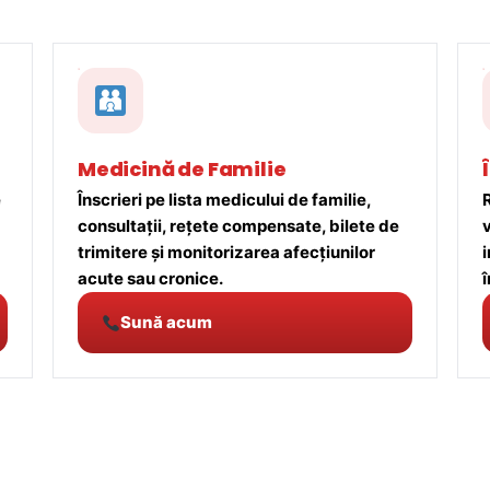
Medicină de Familie
e
Înscrieri pe lista medicului de familie,
R
consultații, rețete compensate, bilete de
trimitere și monitorizarea afecțiunilor
acute sau cronice.
î
Sună acum