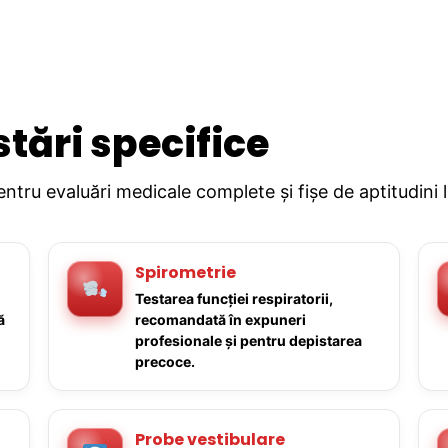
stări specifice
pentru evaluări medicale complete și fișe de aptitudini 
Spirometrie
Testarea funcției respiratorii,
ă
recomandată în expuneri
profesionale și pentru depistarea
precoce.
Probe vestibulare