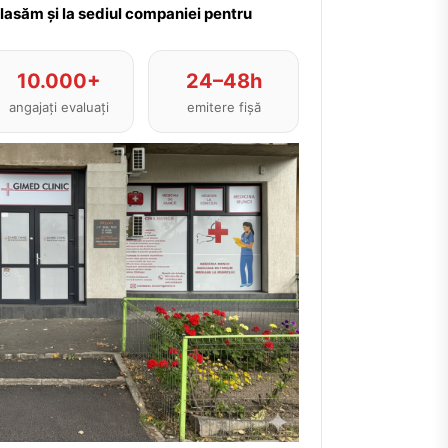
plasăm și la sediul companiei pentru
10.000+
24–48h
angajați evaluați
emitere fișă