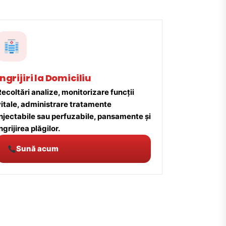
Îngrijiri la Domiciliu
ecoltări analize, monitorizare funcții
vitale, administrare tratamente
injectabile sau perfuzabile, pansamente și
ngrijirea plăgilor.
Sună acum