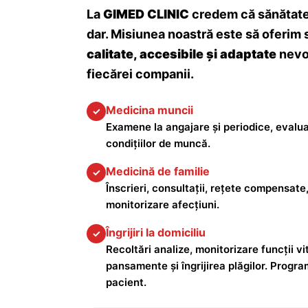
La
GIMED CLINIC
credem că sănătatea
dar. Misiunea noastră este să oferim 
calitate, accesibile și adaptate
nevoi
fiecărei companii.
Medicina muncii
✓
Examene la angajare și periodice, evalua
condițiilor de muncă.
Medicină de familie
✓
Înscrieri, consultații, rețete compensate,
monitorizare afecțiuni.
Îngrijiri la domiciliu
✓
Recoltări analize, monitorizare funcții vita
pansamente și îngrijirea plăgilor. Progra
pacient.