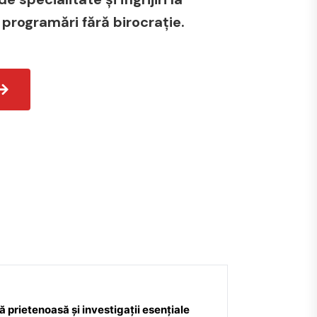
 programări fără birocrație.
 prietenoasă și investigații esențiale