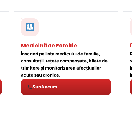
Medicină de Familie
e
Înscrieri pe lista medicului de familie,
R
consultații, rețete compensate, bilete de
trimitere și monitorizarea afecțiunilor
acute sau cronice.
î
Sună acum