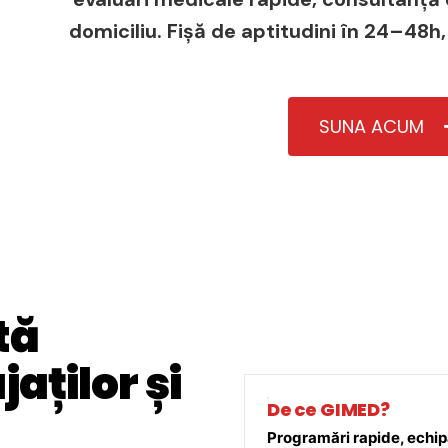
domiciliu. Fișă de aptitudini în 24–48h,
SUNA ACUM
tă
aților și
De ce GIMED?
Programări rapide, echipă