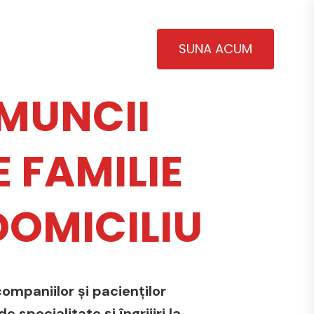
SUNA ACUM
MUNCII
 FAMILIE
 DOMICILIU
ompaniilor și pacienților
 specialitate și îngrijiri la