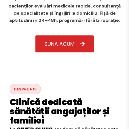
pacienților evaluări medicale rapide, consultanță
de specialitate și îngrijiri la domiciliu. Fișă de
aptitudini în 24–48h, programări fără birocrație.
SUNA ACUM
DESPRE NOI
Clinică dedicată
sănătății angajaților și
familiei