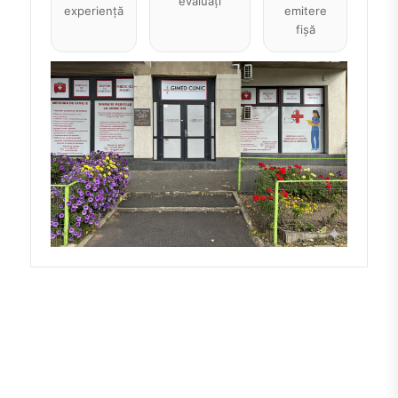
evaluați
experiență
emitere
fișă