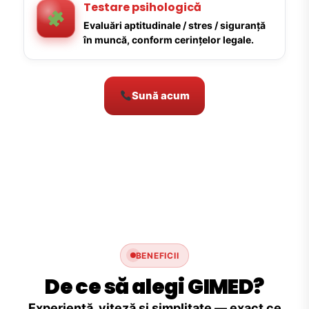
Testare psihologică
Evaluări aptitudinale / stres / siguranță
în muncă, conform cerințelor legale.
Sună acum
BENEFICII
De ce să alegi GIMED?
Experiență, viteză și simplitate — exact ce