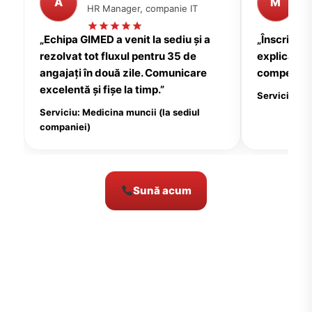
A
M
HR Manager, companie IT
P
„Echipa GIMED a venit la sediu și a
„Înscrierea
rezolvat tot fluxul pentru 35 de
explicații c
angajați în două zile. Comunicare
compensate
excelentă și fișe la timp.”
Serviciu: Me
Serviciu: Medicina muncii (la sediul
companiei)
Sună acum