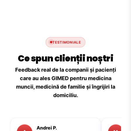
TESTIMONIALE
Ce spun clienții noștri
Feedback real de la companii și pacienți
care au ales GIMED pentru medicina
muncii, medicină de familie și îngrijiri la
domiciliu.
Andrei P.
M