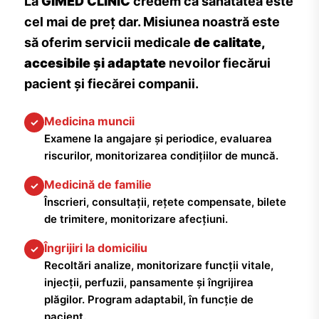
La
GIMED CLINIC
credem că sănătatea este
cel mai de preț dar. Misiunea noastră este
să oferim servicii medicale
de calitate,
accesibile și adaptate
nevoilor fiecărui
pacient și fiecărei companii.
Medicina muncii
✓
Examene la angajare și periodice, evaluarea
riscurilor, monitorizarea condițiilor de muncă.
Medicină de familie
✓
Înscrieri, consultații, rețete compensate, bilete
de trimitere, monitorizare afecțiuni.
Îngrijiri la domiciliu
✓
Recoltări analize, monitorizare funcții vitale,
injecții, perfuzii, pansamente și îngrijirea
plăgilor. Program adaptabil, în funcție de
pacient.