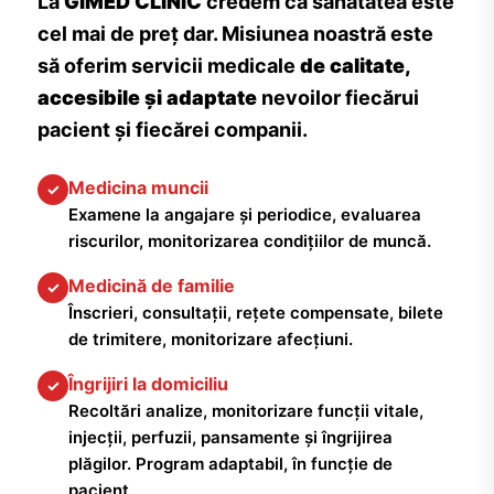
La
GIMED CLINIC
credem că sănătatea este
cel mai de preț dar. Misiunea noastră este
să oferim servicii medicale
de calitate,
accesibile și adaptate
nevoilor fiecărui
pacient și fiecărei companii.
Medicina muncii
✓
Examene la angajare și periodice, evaluarea
riscurilor, monitorizarea condițiilor de muncă.
Medicină de familie
✓
Înscrieri, consultații, rețete compensate, bilete
de trimitere, monitorizare afecțiuni.
Îngrijiri la domiciliu
✓
Recoltări analize, monitorizare funcții vitale,
injecții, perfuzii, pansamente și îngrijirea
plăgilor. Program adaptabil, în funcție de
pacient.