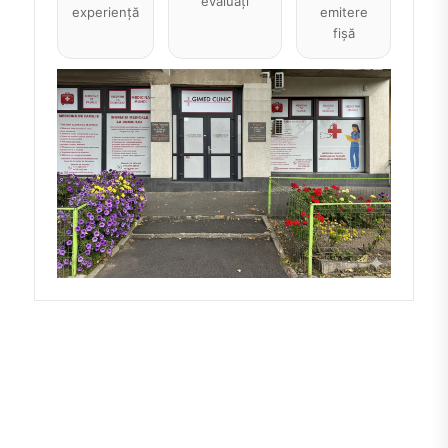
evaluați
experiență
emitere
fișă