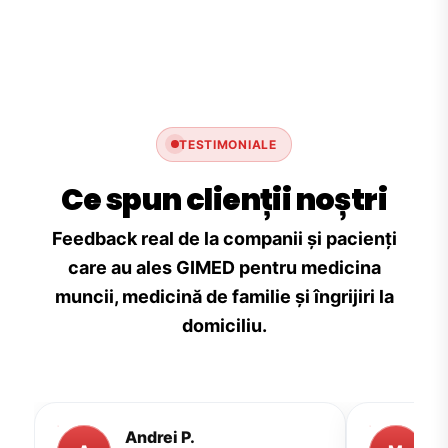
TESTIMONIALE
Ce spun clienții noștri
Feedback real de la companii și pacienți
care au ales GIMED pentru medicina
muncii, medicină de familie și îngrijiri la
domiciliu.
Andrei P.
M