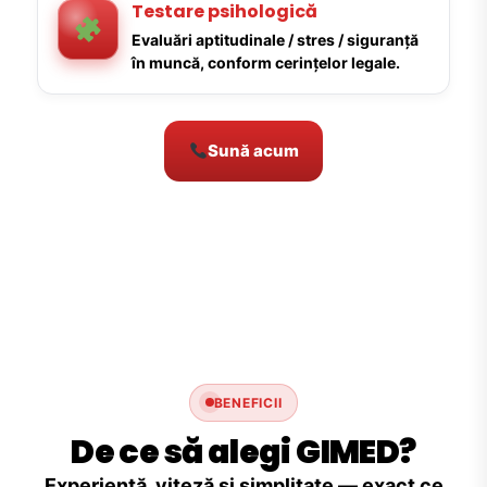
Testare psihologică
Evaluări aptitudinale / stres / siguranță
în muncă, conform cerințelor legale.
Sună acum
BENEFICII
De ce să alegi GIMED?
Experiență, viteză și simplitate — exact ce