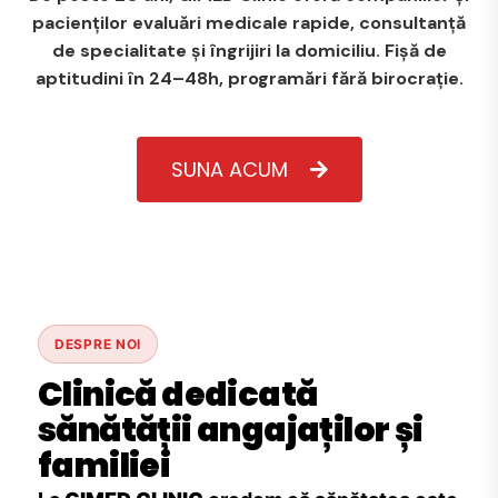
pacienților evaluări medicale rapide, consultanță
de specialitate și îngrijiri la domiciliu. Fișă de
aptitudini în 24–48h, programări fără birocrație.
SUNA ACUM
DESPRE NOI
Clinică dedicată
sănătății angajaților și
familiei