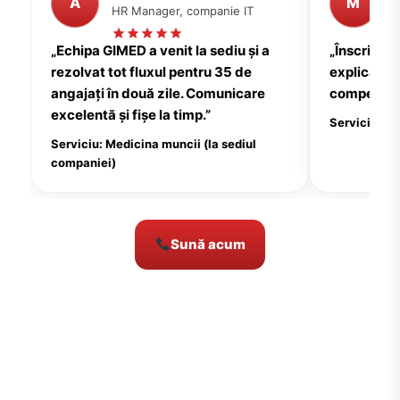
A
M
HR Manager, companie IT
P
„Echipa GIMED a venit la sediu și a
„Înscrierea
rezolvat tot fluxul pentru 35 de
explicații c
angajați în două zile. Comunicare
compensate
excelentă și fișe la timp.”
Serviciu: Me
Serviciu: Medicina muncii (la sediul
companiei)
Sună acum