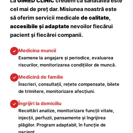
La
GIMED CLINIC
credem că sănătatea este
cel mai de preț dar. Misiunea noastră este
să oferim servicii medicale
de calitate,
accesibile și adaptate
nevoilor fiecărui
pacient și fiecărei companii.
Medicina muncii
✓
Examene la angajare și periodice, evaluarea
riscurilor, monitorizarea condițiilor de muncă.
Medicină de familie
✓
Înscrieri, consultații, rețete compensate, bilete
de trimitere, monitorizare afecțiuni.
Îngrijiri la domiciliu
✓
Recoltări analize, monitorizare funcții vitale,
injecții, perfuzii, pansamente și îngrijirea
plăgilor. Program adaptabil, în funcție de
pacient.