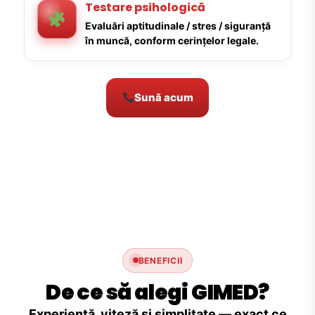
Testare psihologică
Evaluări aptitudinale / stres / siguranță
în muncă, conform cerințelor legale.
Sună acum
BENEFICII
De ce să alegi GIMED?
Experiență, viteză și simplitate — exact ce