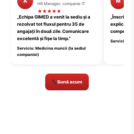
A
M
HR Manager, companie IT
P
„Echipa GIMED a venit la sediu și a
„Înscrierea
rezolvat tot fluxul pentru 35 de
explicații c
angajați în două zile. Comunicare
compensate
excelentă și fișe la timp.”
Serviciu: Me
Serviciu: Medicina muncii (la sediul
companiei)
Sună acum