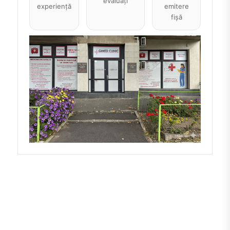
evaluați
experiență
emitere
fișă