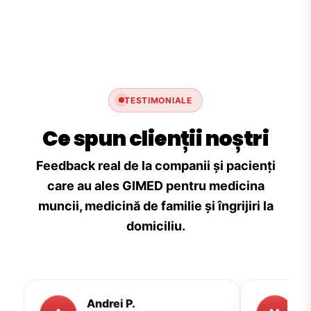
TESTIMONIALE
Ce spun clienții noștri
Feedback real de la companii și pacienți
care au ales GIMED pentru medicina
muncii, medicină de familie și îngrijiri la
domiciliu.
Andrei P.
M