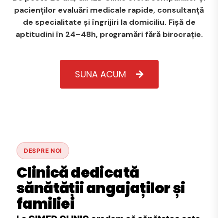
pacienților evaluări medicale rapide, consultanță
de specialitate și îngrijiri la domiciliu. Fișă de
aptitudini în 24–48h, programări fără birocrație.
SUNA ACUM
DESPRE NOI
Clinică dedicată
sănătății angajaților și
familiei