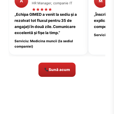
A
M
HR Manager, companie IT
P
„Echipa GIMED a venit la sediu și a
„Înscrierea
rezolvat tot fluxul pentru 35 de
explicații c
angajați în două zile. Comunicare
compensate
excelentă și fișe la timp.”
Serviciu: Me
Serviciu: Medicina muncii (la sediul
companiei)
Sună acum