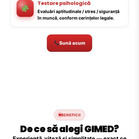
Testare psihologică
Evaluări aptitudinale / stres / siguranță
în muncă, conform cerințelor legale.
Sună acum
BENEFICII
De ce să alegi GIMED?
Experiență, viteză și simplitate — exact ce