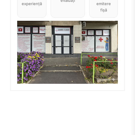
evaluați
experiență
emitere
fișă