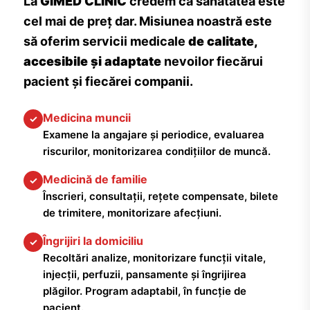
La
GIMED CLINIC
credem că sănătatea este
cel mai de preț dar. Misiunea noastră este
să oferim servicii medicale
de calitate,
accesibile și adaptate
nevoilor fiecărui
pacient și fiecărei companii.
Medicina muncii
✓
Examene la angajare și periodice, evaluarea
riscurilor, monitorizarea condițiilor de muncă.
Medicină de familie
✓
Înscrieri, consultații, rețete compensate, bilete
de trimitere, monitorizare afecțiuni.
Îngrijiri la domiciliu
✓
Recoltări analize, monitorizare funcții vitale,
injecții, perfuzii, pansamente și îngrijirea
plăgilor. Program adaptabil, în funcție de
pacient.