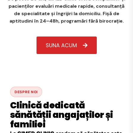
pacienților evaluări medicale rapide, consultanță
de specialitate și îngrijiri la domiciliu. Fișă de
aptitudini în 24–48h, programări fără birocrație.
SUNA ACUM
DESPRE NOI
Clinică dedicată
sănătății angajaților și
familiei