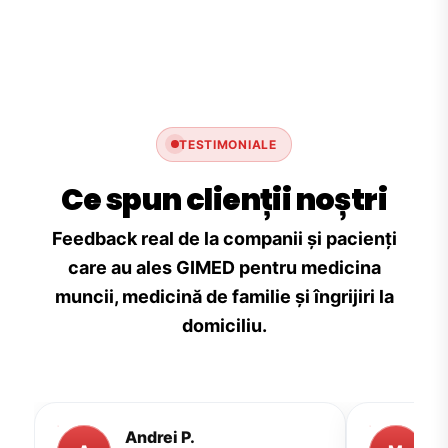
TESTIMONIALE
Ce spun clienții noștri
Feedback real de la companii și pacienți
care au ales GIMED pentru medicina
muncii, medicină de familie și îngrijiri la
domiciliu.
Andrei P.
M