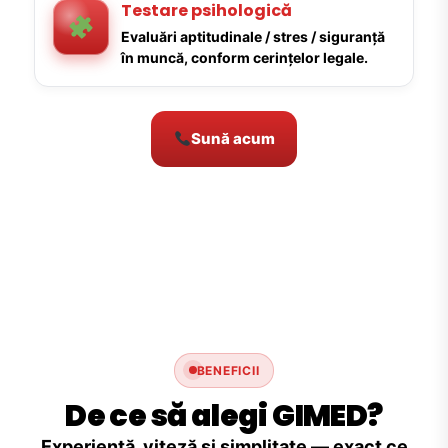
Testare psihologică
Evaluări aptitudinale / stres / siguranță
în muncă, conform cerințelor legale.
Sună acum
BENEFICII
De ce să alegi GIMED?
Experiență, viteză și simplitate — exact ce