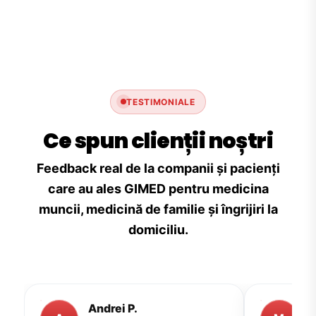
TESTIMONIALE
Ce spun clienții noștri
Feedback real de la companii și pacienți
care au ales GIMED pentru medicina
muncii, medicină de familie și îngrijiri la
domiciliu.
Andrei P.
M