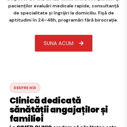
pacienților evaluări medicale rapide, consultanță
de specialitate și îngrijiri la domiciliu. Fișă de
aptitudini în 24–48h, programări fără birocrație.
SUNA ACUM
DESPRE NOI
Clinică dedicată
sănătății angajaților și
familiei