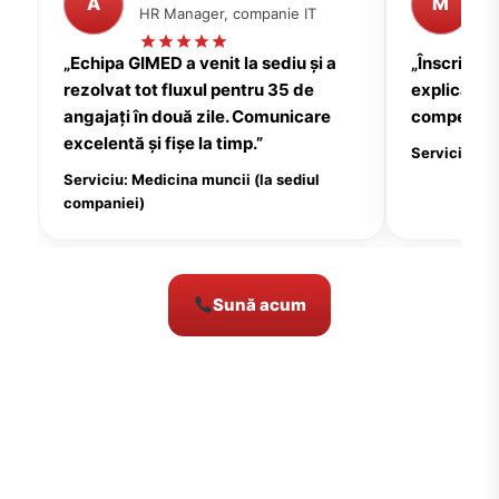
A
M
HR Manager, companie IT
P
„Echipa GIMED a venit la sediu și a
„Înscrierea
rezolvat tot fluxul pentru 35 de
explicații c
angajați în două zile. Comunicare
compensate
excelentă și fișe la timp.”
Serviciu: Me
Serviciu: Medicina muncii (la sediul
companiei)
Sună acum