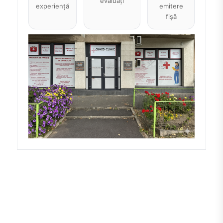
evaluați
experiență
emitere
fișă