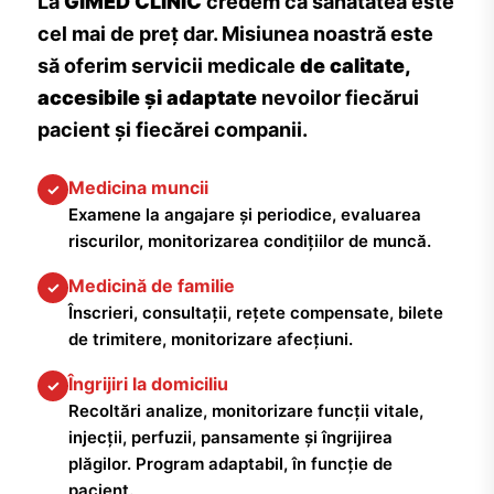
La
GIMED CLINIC
credem că sănătatea este
cel mai de preț dar. Misiunea noastră este
să oferim servicii medicale
de calitate,
accesibile și adaptate
nevoilor fiecărui
pacient și fiecărei companii.
Medicina muncii
✓
Examene la angajare și periodice, evaluarea
riscurilor, monitorizarea condițiilor de muncă.
Medicină de familie
✓
Înscrieri, consultații, rețete compensate, bilete
de trimitere, monitorizare afecțiuni.
Îngrijiri la domiciliu
✓
Recoltări analize, monitorizare funcții vitale,
injecții, perfuzii, pansamente și îngrijirea
plăgilor. Program adaptabil, în funcție de
pacient.