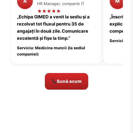
A
M
HR Manager, companie IT
P
„Echipa GIMED a venit la sediu și a
„Înscrierea
rezolvat tot fluxul pentru 35 de
explicații c
angajați în două zile. Comunicare
compensate
excelentă și fișe la timp.”
Serviciu: Me
Serviciu: Medicina muncii (la sediul
companiei)
Sună acum