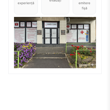
evaluați
experiență
emitere
fișă