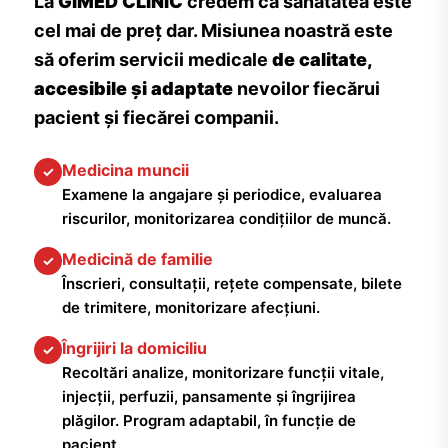
La
GIMED CLINIC
credem că sănătatea este
cel mai de preț dar. Misiunea noastră este
să oferim servicii medicale
de calitate,
accesibile și adaptate
nevoilor fiecărui
pacient și fiecărei companii.
Medicina muncii
✓
Examene la angajare și periodice, evaluarea
riscurilor, monitorizarea condițiilor de muncă.
Medicină de familie
✓
Înscrieri, consultații, rețete compensate, bilete
de trimitere, monitorizare afecțiuni.
Îngrijiri la domiciliu
✓
Recoltări analize, monitorizare funcții vitale,
injecții, perfuzii, pansamente și îngrijirea
plăgilor. Program adaptabil, în funcție de
pacient.