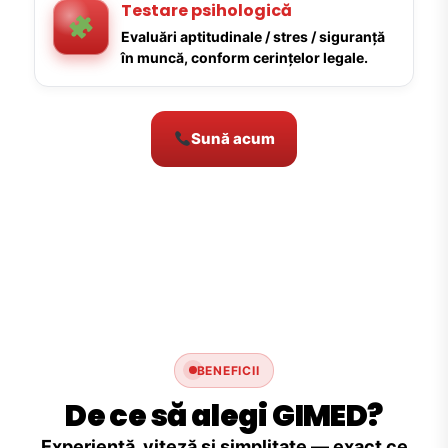
Testare psihologică
Evaluări aptitudinale / stres / siguranță
în muncă, conform cerințelor legale.
Sună acum
BENEFICII
De ce să alegi GIMED?
Experiență, viteză și simplitate — exact ce