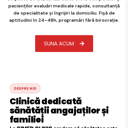
pacienților evaluări medicale rapide, consultanță
de specialitate și îngrijiri la domiciliu. Fișă de
aptitudini în 24–48h, programări fără birocrație.
SUNA ACUM
DESPRE NOI
Clinică dedicată
sănătății angajaților și
familiei