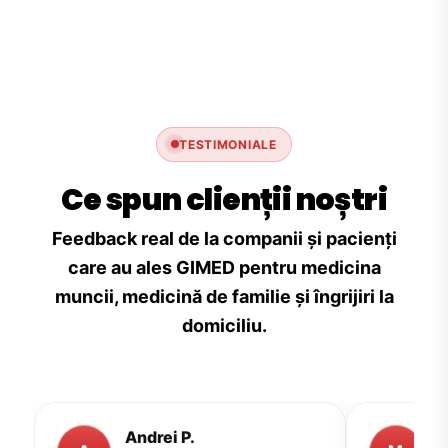
TESTIMONIALE
Ce spun clienții noștri
Feedback real de la companii și pacienți
care au ales GIMED pentru medicina
muncii, medicină de familie și îngrijiri la
domiciliu.
Andrei P.
M