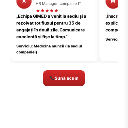
A
M
HR Manager, companie IT
P
„Echipa GIMED a venit la sediu și a
„Înscrierea
rezolvat tot fluxul pentru 35 de
explicații c
angajați în două zile. Comunicare
compensate
excelentă și fișe la timp.”
Serviciu: Me
Serviciu: Medicina muncii (la sediul
companiei)
Sună acum