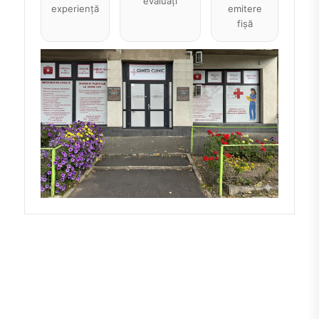
evaluați
experiență
emitere
fișă