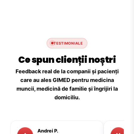
TESTIMONIALE
Ce spun clienții noștri
Feedback real de la companii și pacienți
care au ales GIMED pentru medicina
muncii, medicină de familie și îngrijiri la
domiciliu.
Andrei P.
M