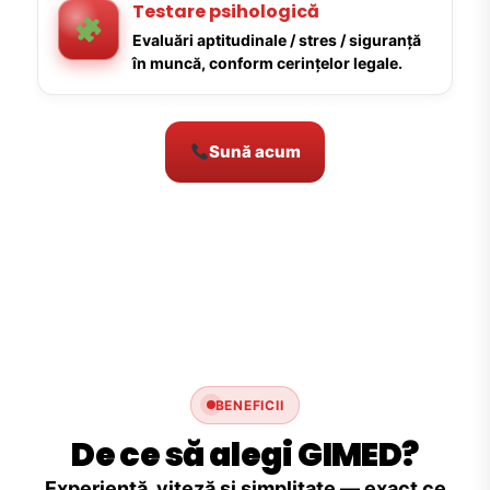
Testare psihologică
Evaluări aptitudinale / stres / siguranță
în muncă, conform cerințelor legale.
Sună acum
BENEFICII
De ce să alegi GIMED?
Experiență, viteză și simplitate — exact ce