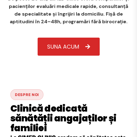
pacienților evaluări medicale rapide, consultanță
de specialitate și îngrijiri la domiciliu. Fișă de
aptitudini în 24–48h, programări fără birocrație.
SUNA ACUM
DESPRE NOI
Clinică dedicată
sănătății angajaților și
familiei