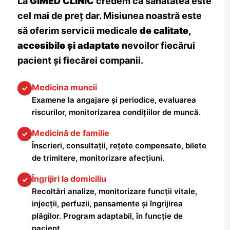
La
GIMED CLINIC
credem că sănătatea este
cel mai de preț dar. Misiunea noastră este
să oferim servicii medicale
de calitate,
accesibile și adaptate
nevoilor fiecărui
pacient și fiecărei companii.
Medicina muncii
✓
Examene la angajare și periodice, evaluarea
riscurilor, monitorizarea condițiilor de muncă.
Medicină de familie
✓
Înscrieri, consultații, rețete compensate, bilete
de trimitere, monitorizare afecțiuni.
Îngrijiri la domiciliu
✓
Recoltări analize, monitorizare funcții vitale,
injecții, perfuzii, pansamente și îngrijirea
plăgilor. Program adaptabil, în funcție de
pacient.