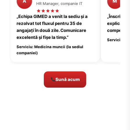
A
M
HR Manager, companie IT
P
„Echipa GIMED a venit la sediu și a
„Înscrierea
rezolvat tot fluxul pentru 35 de
explicații c
angajați în două zile. Comunicare
compensate
excelentă și fișe la timp.”
Serviciu: Me
Serviciu: Medicina muncii (la sediul
companiei)
Sună acum