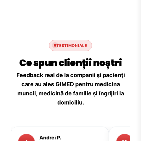
TESTIMONIALE
Ce spun clienții noștri
Feedback real de la companii și pacienți
care au ales GIMED pentru medicina
muncii, medicină de familie și îngrijiri la
domiciliu.
Andrei P.
M