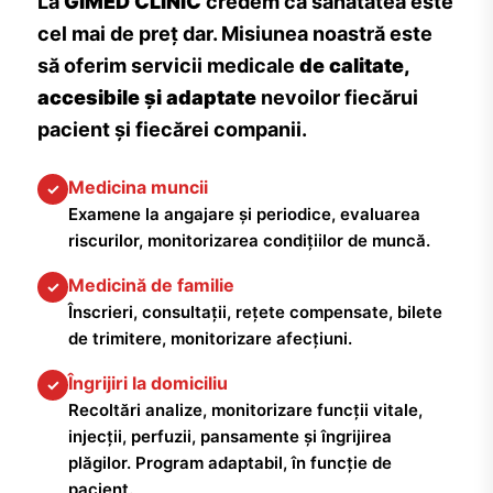
La
GIMED CLINIC
credem că sănătatea este
cel mai de preț dar. Misiunea noastră este
să oferim servicii medicale
de calitate,
accesibile și adaptate
nevoilor fiecărui
pacient și fiecărei companii.
Medicina muncii
✓
Examene la angajare și periodice, evaluarea
riscurilor, monitorizarea condițiilor de muncă.
Medicină de familie
✓
Înscrieri, consultații, rețete compensate, bilete
de trimitere, monitorizare afecțiuni.
Îngrijiri la domiciliu
✓
Recoltări analize, monitorizare funcții vitale,
injecții, perfuzii, pansamente și îngrijirea
plăgilor. Program adaptabil, în funcție de
pacient.