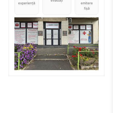
evaluați
experiență
emitere
fișă