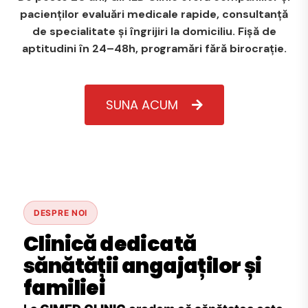
pacienților evaluări medicale rapide, consultanță
de specialitate și îngrijiri la domiciliu. Fișă de
aptitudini în 24–48h, programări fără birocrație.
SUNA ACUM
DESPRE NOI
Clinică dedicată
sănătății angajaților și
familiei