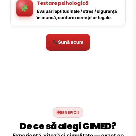
Testare psihologică
Evaluări aptitudinale / stres / siguranță
în muncă, conform cerințelor legale.
Sună acum
BENEFICII
De ce să alegi GIMED?
Experiență, viteză și simplitate — exact ce