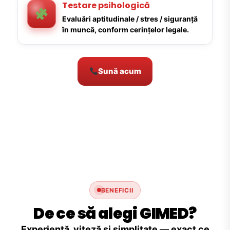
Testare psihologică
Evaluări aptitudinale / stres / siguranță
în muncă, conform cerințelor legale.
Sună acum
BENEFICII
De ce să alegi GIMED?
Experiență, viteză și simplitate — exact ce