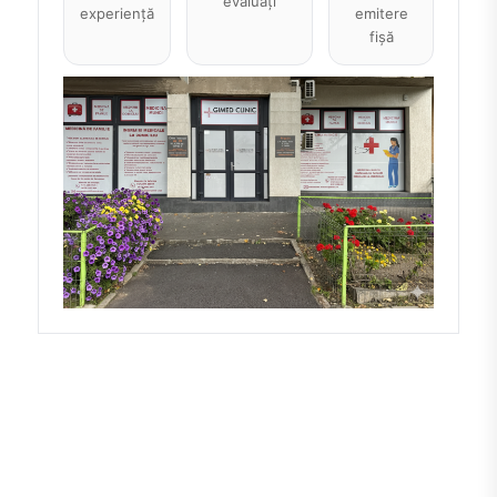
evaluați
experiență
emitere
fișă