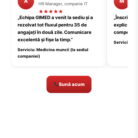
A
M
HR Manager, companie IT
P
„Echipa GIMED a venit la sediu și a
„Înscrierea
rezolvat tot fluxul pentru 35 de
explicații c
angajați în două zile. Comunicare
compensate
excelentă și fișe la timp.”
Serviciu: Me
Serviciu: Medicina muncii (la sediul
companiei)
Sună acum