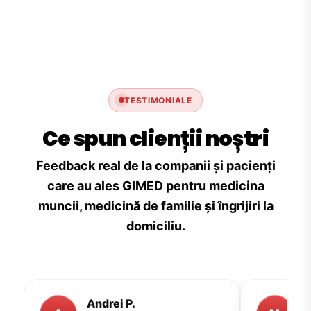
TESTIMONIALE
Ce spun clienții noștri
Feedback real de la companii și pacienți
care au ales GIMED pentru medicina
muncii, medicină de familie și îngrijiri la
domiciliu.
Andrei P.
M