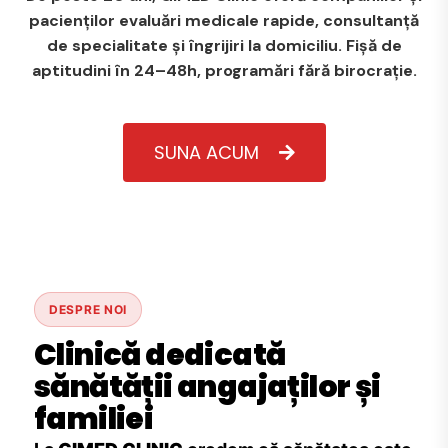
pacienților evaluări medicale rapide, consultanță
de specialitate și îngrijiri la domiciliu. Fișă de
aptitudini în 24–48h, programări fără birocrație.
SUNA ACUM
DESPRE NOI
Clinică dedicată
sănătății angajaților și
familiei