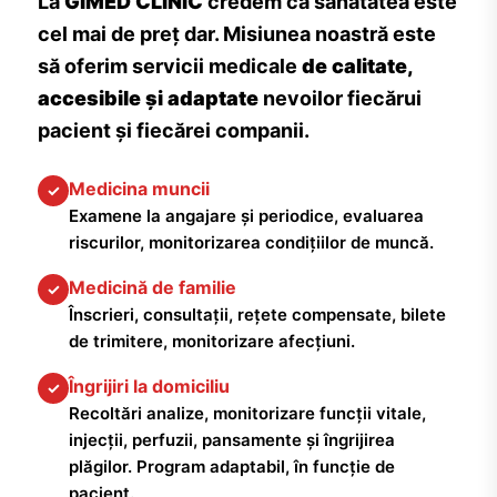
La
GIMED CLINIC
credem că sănătatea este
cel mai de preț dar. Misiunea noastră este
să oferim servicii medicale
de calitate,
accesibile și adaptate
nevoilor fiecărui
pacient și fiecărei companii.
Medicina muncii
✓
Examene la angajare și periodice, evaluarea
riscurilor, monitorizarea condițiilor de muncă.
Medicină de familie
✓
Înscrieri, consultații, rețete compensate, bilete
de trimitere, monitorizare afecțiuni.
Îngrijiri la domiciliu
✓
Recoltări analize, monitorizare funcții vitale,
injecții, perfuzii, pansamente și îngrijirea
plăgilor. Program adaptabil, în funcție de
pacient.