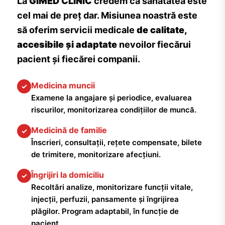
La
GIMED CLINIC
credem că sănătatea este
cel mai de preț dar. Misiunea noastră este
să oferim servicii medicale
de calitate,
accesibile și adaptate
nevoilor fiecărui
pacient și fiecărei companii.
Medicina muncii
✓
Examene la angajare și periodice, evaluarea
riscurilor, monitorizarea condițiilor de muncă.
Medicină de familie
✓
Înscrieri, consultații, rețete compensate, bilete
de trimitere, monitorizare afecțiuni.
Îngrijiri la domiciliu
✓
Recoltări analize, monitorizare funcții vitale,
injecții, perfuzii, pansamente și îngrijirea
plăgilor. Program adaptabil, în funcție de
pacient.