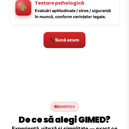
Testare psihologică
Evaluări aptitudinale / stres / siguranță
în muncă, conform cerințelor legale.
Sună acum
BENEFICII
De ce să alegi GIMED?
Experiență, viteză și simplitate — exact ce