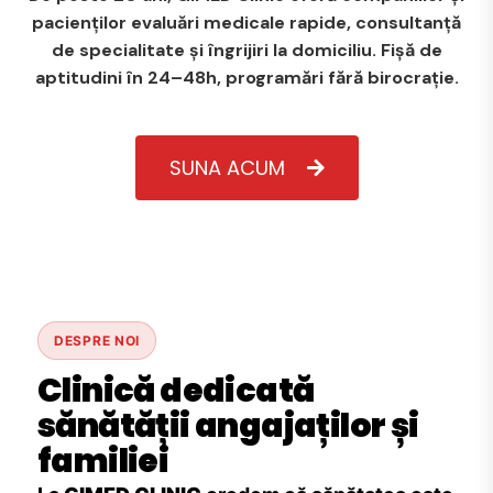
pacienților evaluări medicale rapide, consultanță
de specialitate și îngrijiri la domiciliu. Fișă de
aptitudini în 24–48h, programări fără birocrație.
SUNA ACUM
DESPRE NOI
Clinică dedicată
sănătății angajaților și
familiei