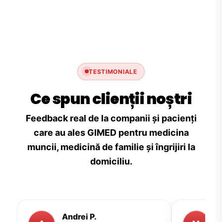
TESTIMONIALE
Ce spun clienții noștri
Feedback real de la companii și pacienți
care au ales GIMED pentru medicina
muncii, medicină de familie și îngrijiri la
domiciliu.
Andrei P.
M