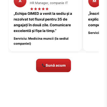
A
M
HR Manager, companie IT
P
„Echipa GIMED a venit la sediu și a
„Înscrierea
rezolvat tot fluxul pentru 35 de
explicații c
angajați în două zile. Comunicare
compensate
excelentă și fișe la timp.”
Serviciu: Me
Serviciu: Medicina muncii (la sediul
companiei)
Sună acum