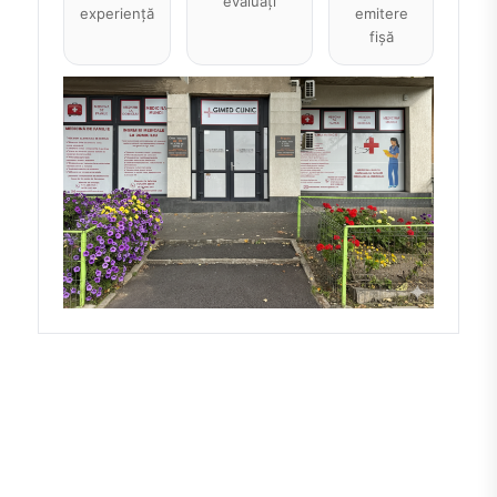
evaluați
experiență
emitere
fișă