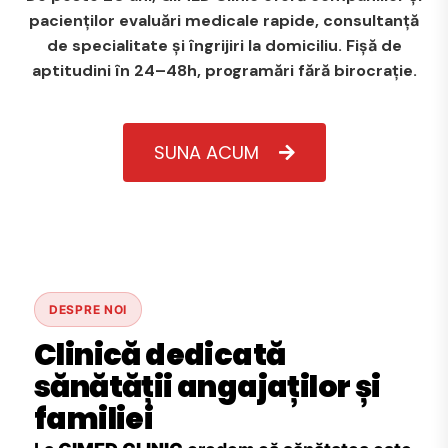
pacienților evaluări medicale rapide, consultanță
de specialitate și îngrijiri la domiciliu. Fișă de
aptitudini în 24–48h, programări fără birocrație.
SUNA ACUM
DESPRE NOI
Clinică dedicată
sănătății angajaților și
familiei