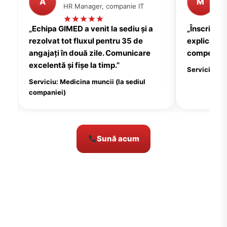
A
M
HR Manager, companie IT
P
„Echipa GIMED a venit la sediu și a
„Înscrierea
rezolvat tot fluxul pentru 35 de
explicații c
angajați în două zile. Comunicare
compensate
excelentă și fișe la timp.”
Serviciu: Me
Serviciu: Medicina muncii (la sediul
companiei)
Sună acum