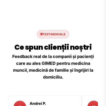
TESTIMONIALE
Ce spun clienții noștri
Feedback real de la companii și pacienți
care au ales GIMED pentru medicina
muncii, medicină de familie și îngrijiri la
domiciliu.
Andrei P.
M