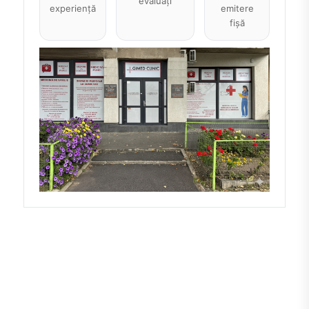
evaluați
experiență
emitere
fișă