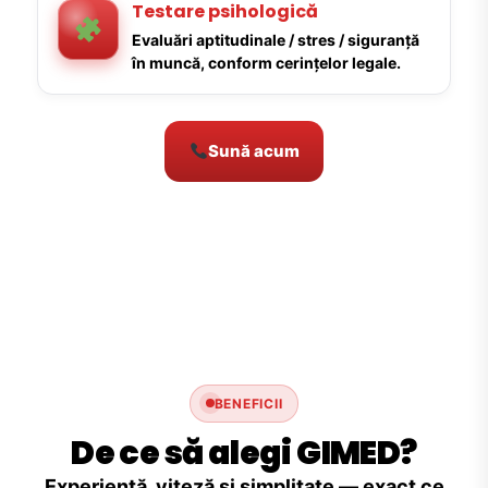
Testare psihologică
Evaluări aptitudinale / stres / siguranță
în muncă, conform cerințelor legale.
Sună acum
BENEFICII
De ce să alegi GIMED?
Experiență, viteză și simplitate — exact ce