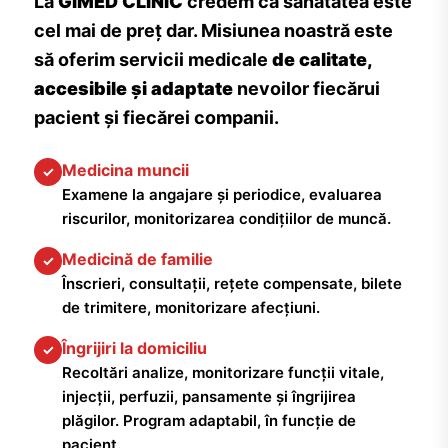
La
GIMED CLINIC
credem că sănătatea este
cel mai de preț dar. Misiunea noastră este
să oferim servicii medicale
de calitate,
accesibile și adaptate
nevoilor fiecărui
pacient și fiecărei companii.
Medicina muncii
✓
Examene la angajare și periodice, evaluarea
riscurilor, monitorizarea condițiilor de muncă.
Medicină de familie
✓
Înscrieri, consultații, rețete compensate, bilete
de trimitere, monitorizare afecțiuni.
Îngrijiri la domiciliu
✓
Recoltări analize, monitorizare funcții vitale,
injecții, perfuzii, pansamente și îngrijirea
plăgilor. Program adaptabil, în funcție de
pacient.