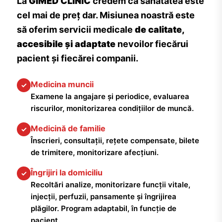
La
GIMED CLINIC
credem că sănătatea este
cel mai de preț dar. Misiunea noastră este
să oferim servicii medicale
de calitate,
accesibile și adaptate
nevoilor fiecărui
pacient și fiecărei companii.
Medicina muncii
✓
Examene la angajare și periodice, evaluarea
riscurilor, monitorizarea condițiilor de muncă.
Medicină de familie
✓
Înscrieri, consultații, rețete compensate, bilete
de trimitere, monitorizare afecțiuni.
Îngrijiri la domiciliu
✓
Recoltări analize, monitorizare funcții vitale,
injecții, perfuzii, pansamente și îngrijirea
plăgilor. Program adaptabil, în funcție de
pacient.