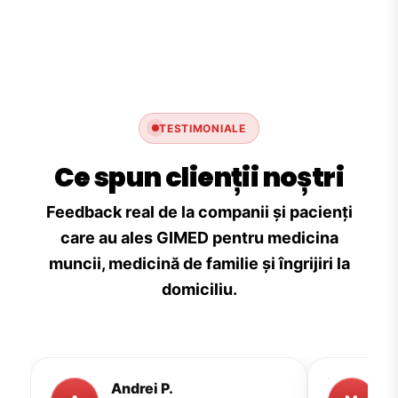
TESTIMONIALE
Ce spun clienții noștri
Feedback real de la companii și pacienți
care au ales GIMED pentru medicina
muncii, medicină de familie și îngrijiri la
domiciliu.
Andrei P.
M