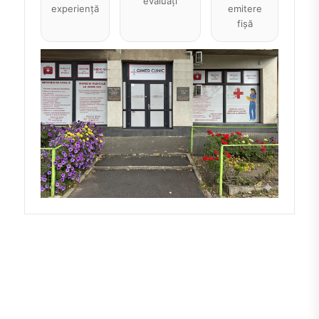
evaluați
experiență
emitere
fișă