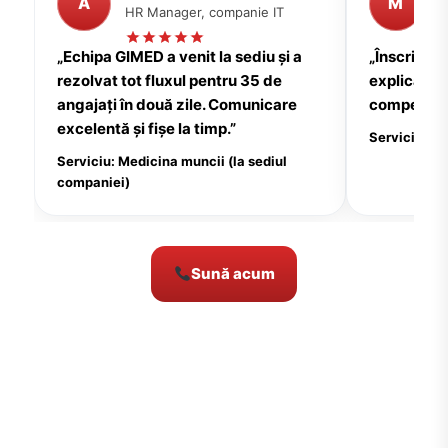
A
M
HR Manager, companie IT
P
„Echipa GIMED a venit la sediu și a
„Înscrierea
rezolvat tot fluxul pentru 35 de
explicații c
angajați în două zile. Comunicare
compensate
excelentă și fișe la timp.”
Serviciu: Me
Serviciu: Medicina muncii (la sediul
companiei)
Sună acum