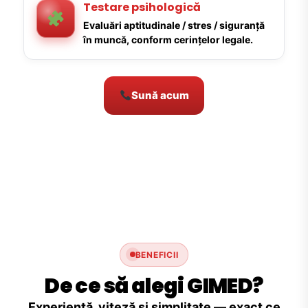
Testare psihologică
Evaluări aptitudinale / stres / siguranță
în muncă, conform cerințelor legale.
Sună acum
BENEFICII
De ce să alegi GIMED?
Experiență, viteză și simplitate — exact ce