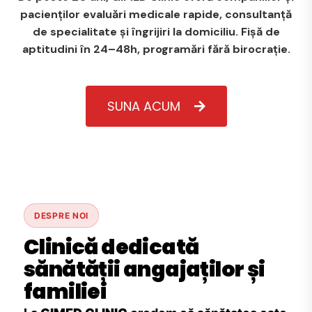
pacienților evaluări medicale rapide, consultanță
de specialitate și îngrijiri la domiciliu. Fișă de
aptitudini în 24–48h, programări fără birocrație.
SUNA ACUM
DESPRE NOI
Clinică dedicată
sănătății angajaților și
familiei