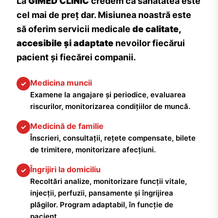
La
GIMED CLINIC
credem că sănătatea este
cel mai de preț dar. Misiunea noastră este
să oferim servicii medicale
de calitate,
accesibile și adaptate
nevoilor fiecărui
pacient și fiecărei companii.
Medicina muncii
✓
Examene la angajare și periodice, evaluarea
riscurilor, monitorizarea condițiilor de muncă.
Medicină de familie
✓
Înscrieri, consultații, rețete compensate, bilete
de trimitere, monitorizare afecțiuni.
Îngrijiri la domiciliu
✓
Recoltări analize, monitorizare funcții vitale,
injecții, perfuzii, pansamente și îngrijirea
plăgilor. Program adaptabil, în funcție de
pacient.