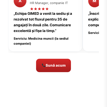
A
M
HR Manager, companie IT
P
„Echipa GIMED a venit la sediu și a
„Înscrierea
rezolvat tot fluxul pentru 35 de
explicații c
angajați în două zile. Comunicare
compensate
excelentă și fișe la timp.”
Serviciu: Me
Serviciu: Medicina muncii (la sediul
companiei)
Sună acum