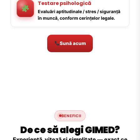
Testare psihologică
Evaluări aptitudinale / stres / siguranță
în muncă, conform cerințelor legale.
Sună acum
BENEFICII
De ce să alegi GIMED?
Experiență, viteză și simplitate — exact ce