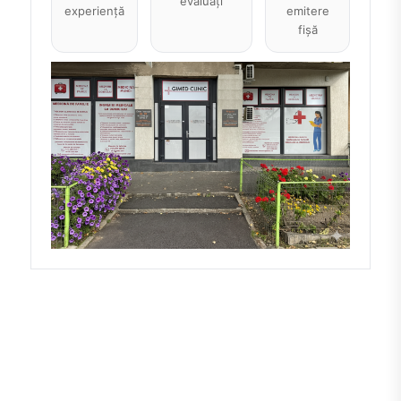
evaluați
experiență
emitere
fișă