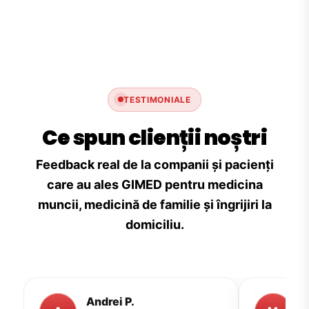
TESTIMONIALE
Ce spun clienții noștri
Feedback real de la companii și pacienți
care au ales GIMED pentru medicina
muncii, medicină de familie și îngrijiri la
domiciliu.
Andrei P.
M