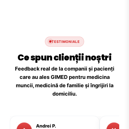
TESTIMONIALE
Ce spun clienții noștri
Feedback real de la companii și pacienți
care au ales GIMED pentru medicina
muncii, medicină de familie și îngrijiri la
domiciliu.
Andrei P.
M