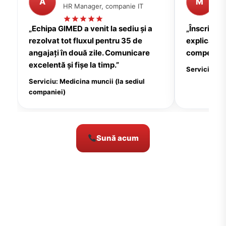
A
M
HR Manager, companie IT
P
„Echipa GIMED a venit la sediu și a
„Înscrierea
rezolvat tot fluxul pentru 35 de
explicații c
angajați în două zile. Comunicare
compensate
excelentă și fișe la timp.”
Serviciu: Me
Serviciu: Medicina muncii (la sediul
companiei)
Sună acum