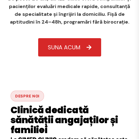
pacienților evaluări medicale rapide, consultanță
de specialitate și îngrijiri la domiciliu. Fișă de
aptitudini în 24–48h, programări fără birocrație.
SUNA ACUM
DESPRE NOI
Clinică dedicată
sănătății angajaților și
familiei