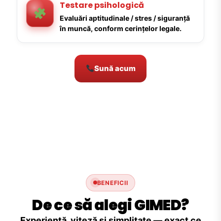
Testare psihologică
Evaluări aptitudinale / stres / siguranță
în muncă, conform cerințelor legale.
Sună acum
BENEFICII
De ce să alegi GIMED?
Experiență, viteză și simplitate — exact ce