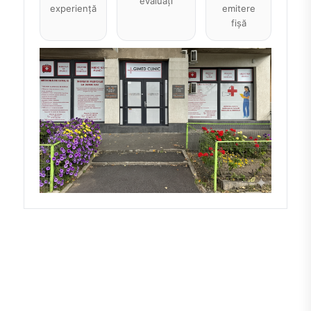
evaluați
experiență
emitere
fișă