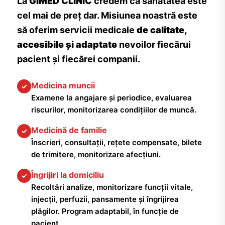
La
GIMED CLINIC
credem că sănătatea este
cel mai de preț dar. Misiunea noastră este
să oferim servicii medicale
de calitate,
accesibile și adaptate
nevoilor fiecărui
pacient și fiecărei companii.
Medicina muncii
✓
Examene la angajare și periodice, evaluarea
riscurilor, monitorizarea condițiilor de muncă.
Medicină de familie
✓
Înscrieri, consultații, rețete compensate, bilete
de trimitere, monitorizare afecțiuni.
Îngrijiri la domiciliu
✓
Recoltări analize, monitorizare funcții vitale,
injecții, perfuzii, pansamente și îngrijirea
plăgilor. Program adaptabil, în funcție de
pacient.