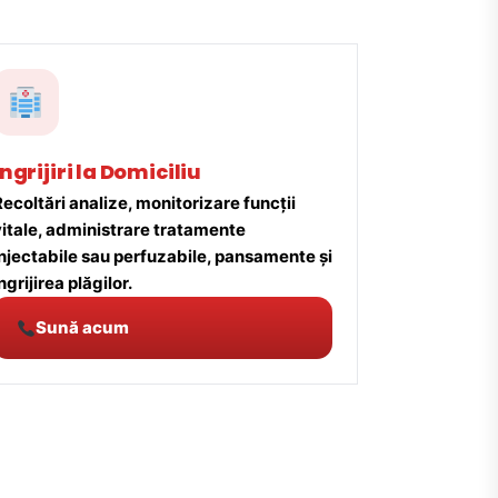
Îngrijiri la Domiciliu
ecoltări analize, monitorizare funcții
vitale, administrare tratamente
injectabile sau perfuzabile, pansamente și
ngrijirea plăgilor.
Sună acum