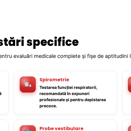
stări specifice
pentru evaluări medicale complete și fișe de aptitudini 
Spirometrie
Testarea funcției respiratorii,
ă
recomandată în expuneri
profesionale și pentru depistarea
precoce.
Probe vestibulare