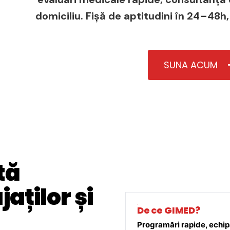
domiciliu. Fișă de aptitudini în 24–48h,
SUNA ACUM
tă
aților și
De ce GIMED?
Programări rapide, echipă