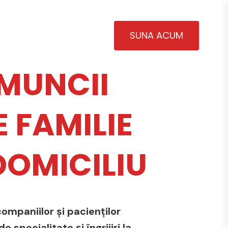
SUNA ACUM
MUNCII
 FAMILIE
 DOMICILIU
ompaniilor și pacienților
 specialitate și îngrijiri la