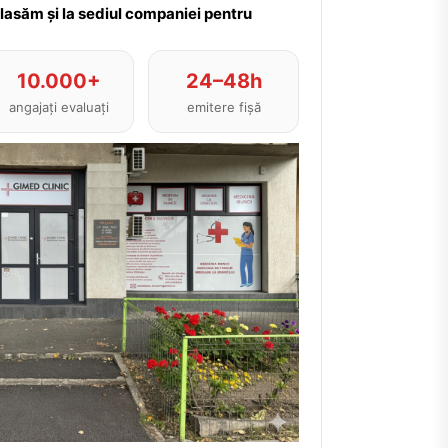
plasăm și la sediul companiei pentru
10.000+
24–48h
angajați evaluați
emitere fișă