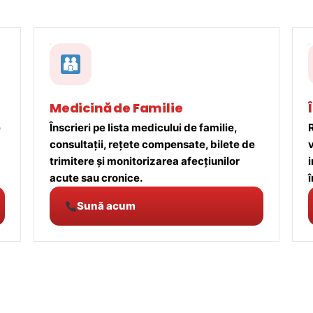
Medicină de Familie
e
Înscrieri pe lista medicului de familie,
R
consultații, rețete compensate, bilete de
trimitere și monitorizarea afecțiunilor
acute sau cronice.
î
Sună acum