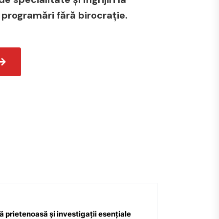
 programări fără birocrație.
 prietenoasă și investigații esențiale