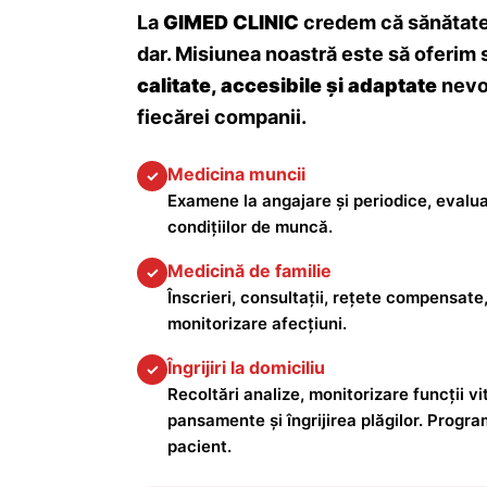
La
GIMED CLINIC
credem că sănătatea
dar. Misiunea noastră este să oferim 
calitate, accesibile și adaptate
nevoi
fiecărei companii.
Medicina muncii
✓
Examene la angajare și periodice, evalua
condițiilor de muncă.
Medicină de familie
✓
Înscrieri, consultații, rețete compensate,
monitorizare afecțiuni.
Îngrijiri la domiciliu
✓
Recoltări analize, monitorizare funcții vita
pansamente și îngrijirea plăgilor. Progra
pacient.