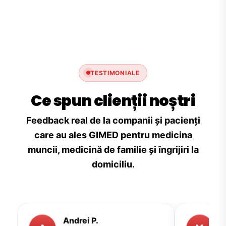
TESTIMONIALE
Ce spun clienții noștri
Feedback real de la companii și pacienți
care au ales GIMED pentru medicina
muncii, medicină de familie și îngrijiri la
domiciliu.
Andrei P.
M