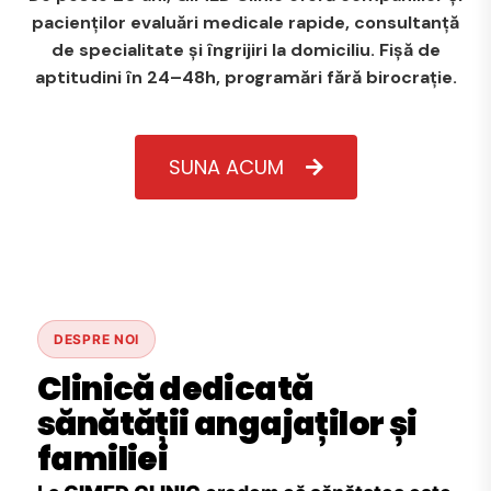
pacienților evaluări medicale rapide, consultanță
de specialitate și îngrijiri la domiciliu. Fișă de
aptitudini în 24–48h, programări fără birocrație.
SUNA ACUM
DESPRE NOI
Clinică dedicată
sănătății angajaților și
familiei