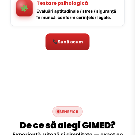
Testare psihologică
Evaluări aptitudinale / stres / siguranță
în muncă, conform cerințelor legale.
Sună acum
BENEFICII
De ce să alegi GIMED?
Experiență, viteză și simplitate — exact ce