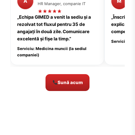
A
M
HR Manager, companie IT
P
„Echipa GIMED a venit la sediu și a
„Înscrierea
rezolvat tot fluxul pentru 35 de
explicații c
angajați în două zile. Comunicare
compensate
excelentă și fișe la timp.”
Serviciu: Me
Serviciu: Medicina muncii (la sediul
companiei)
Sună acum