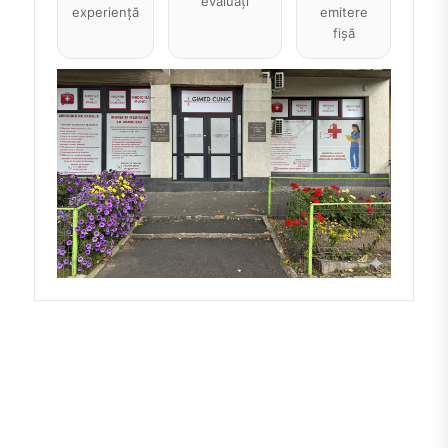
evaluați
experiență
emitere
fișă