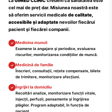
La
GIMED CLINIC
credem că sănătatea este
cel mai de preț dar. Misiunea noastră este
să oferim servicii medicale
de calitate,
accesibile și adaptate
nevoilor fiecărui
pacient și fiecărei companii.
Medicina muncii
✓
Examene la angajare și periodice, evaluarea
riscurilor, monitorizarea condițiilor de muncă.
Medicină de familie
✓
Înscrieri, consultații, rețete compensate, bilete
de trimitere, monitorizare afecțiuni.
Îngrijiri la domiciliu
✓
Recoltări analize, monitorizare funcții vitale,
injecții, perfuzii, pansamente și îngrijirea
plăgilor. Program adaptabil, în funcție de
pacient.